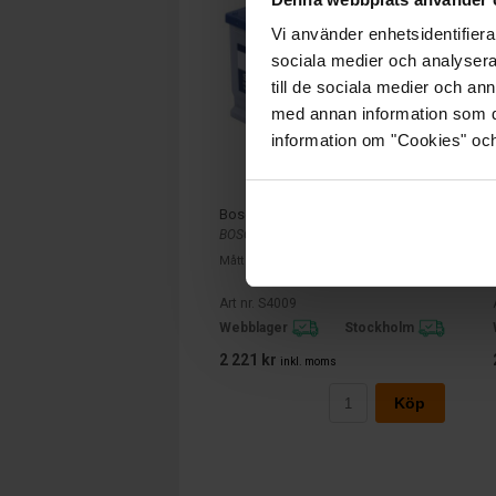
Vi använder enhetsidentifierar
sociala medier och analysera 
till de sociala medier och a
med annan information som du 
information om "Cookies" och d
Bosch S4 12v 74Ah S4009
BOSCH
Mått (mm) L= 278 B= 175 H= 190
Art nr. S4009
Webblager
Stockholm
2 221 kr
inkl. moms
Köp