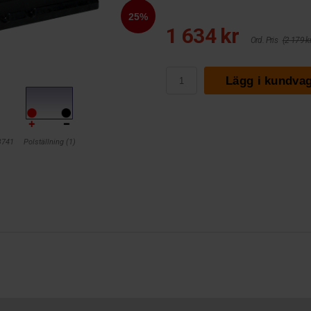
1 634 kr
Ord. Pris
(2 179 kr
Lägg i kundva
B741
Polställning (1)
1