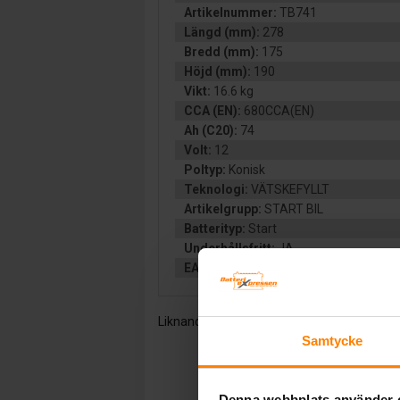
Artikelnummer:
TB741
Längd (mm):
278
Bredd (mm):
175
Höjd (mm):
190
Vikt:
16.6 kg
CCA (EN):
680CCA(EN)
Ah (C20):
74
Volt:
12
Poltyp:
Konisk
Teknologi:
VÄTSKEFYLLT
Artikelgrupp:
START BIL
Batterityp:
Start
Underhållsfritt:
JA
EAN:
3661024054560
Liknande produkter och/eller tillbehör:
Samtycke
Denna webbplats använder 