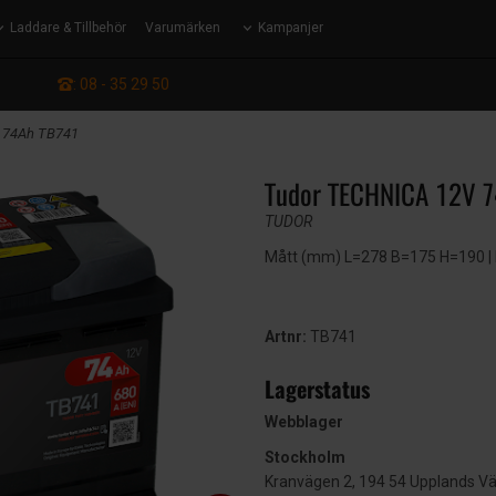
Laddare & Tillbehör
Varumärken
Kampanjer
: 08 - 35 29 50
 74Ah TB741
Tudor TECHNICA 12V 
TUDOR
Mått (mm) L=278 B=175 H=190 | EN
Artnr:
TB741
Lagerstatus
Webblager
Stockholm
Kranvägen 2, 194 54 Upplands V