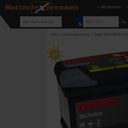
Alla batterier
Hem
»
Sommarkampanj
» Tudor TECHNICA 12V