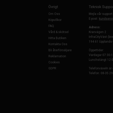
Övrigt
Teknisk Suppo
Om Oss
Mejla vår support
E-post:
kundservi
Köpvillkor
FAQ
Adress:
Vård & skötsel
Kranvägen 2
InfraCityVäst (br
Hitta Butiken
194 61 Upplands
Kontakta Oss
Bli återförsäljare
Öppettider:
Vardagar 07:30-1
Reklamation
Lunchstängt 12:0
Cookies
GDPR
Telefonväxeln är
Telefon: 08-35 29