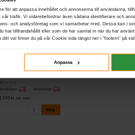
e för att anpassa innehållet och annonserna till användarna, tillh
vår trafik. Vi vidarebefordrar även sådana identifierare och anna
nnons- och analysföretag som vi samarbetar med. Dessa kan i sin
har tillhandahållit eller som de har samlat in när du har använt 
itt val finner du på vår Cookie sida längst ner i "footern" på sid
Varta Blue Dynamic 12v 74Ah E12
Anpassa
VARTA
Mått (mm) L=278 B=175 H=190 | EN:680
| PS:1 | Kg:17,4
Art nr. E12
Webblager
Stockholm
2 310 kr
inkl. moms
Köp