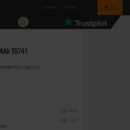
Logga in
Moms
(0)
74Ah TB741
:680 | PS:1 | Kg:16,6
I lager
I lager
äsby