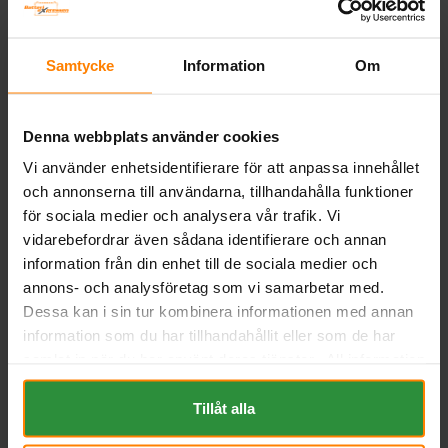
EAN:
3661024054171
BESKRIVNING
Samtycke
Information
Om
Liknande produkter och/eller tillbehör:
Denna webbplats använder cookies
Vi använder enhetsidentifierare för att anpassa innehållet
och annonserna till användarna, tillhandahålla funktioner
för sociala medier och analysera vår trafik. Vi
vidarebefordrar även sådana identifierare och annan
information från din enhet till de sociala medier och
annons- och analysföretag som vi samarbetar med.
Dessa kan i sin tur kombinera informationen med annan
Bosch S4 12v 70Ah S4027
Banner Power Bull 12v 70Ah
information som du har tillhandahållit eller som de har
P7024
samlat in när du har använt deras tjänster. All information
BOSCH
BANNER
om "Cookies" och ditt val finner du på vår Cookie sida
Mått (mm) L= 260 B= 173 H=
Mått (mm) L=260 B=174 H=222 |
225 ¤ Kg:17.23 ¤ EN:630
EN:600 | PS:1 | Kg:17,6
längst ner i "footern" på sidan.
Tillåt alla
Art nr. S4027
Art nr. SBP7024
Webblager
Stockholm
Webblager
Stockholm