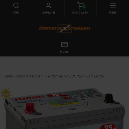
0
SÖK
LOGGA IN
KUNDVAGN
MENY
MOMS
Hem
»
Sommarkampanj
» Tudor HIGH-TECH 12V 75Ah TA755