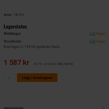
Artnr:
TA755
Lagerstatus
Webblager
I lager
Stockholm
I lager
Kranvägen 2, 194 54 Upplands Väsby
1 587 kr
inkl. moms
Ord. Pris
(2 116 kr )
Lägg i kundvagnen
SPECIFIKATION