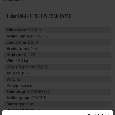
Tudor HIGH-TECH 12V 75Ah TA755
Tillverkare:
TUDOR
Artikelnummer:
TA755
Längd (mm):
270
Bredd (mm):
173
Höjd (mm):
222
Vikt:
18.6 kg
CCA (EN):
630CCA(EN)
Ah (C20):
75
Volt:
12
Poltyp:
Konisk
Teknologi:
VÄTSKEFYLLT
Artikelgrupp:
START BIL
Batterityp:
Start
Underhållsfritt:
JA