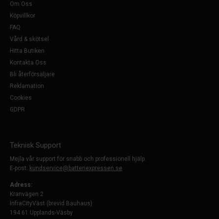
Om Oss
Köpvillkor
FAQ
Vård & skötsel
Hitta Butiken
Kontakta Oss
Bli återförsäljare
Reklamation
Cookies
GDPR
Teknisk Support
Mejla vår support för snabb och professionell hjälp.
E-post:
kundservice@batteriexpressen.se
Adress:
Kranvägen 2
InfraCityVäst (brevid Bauhaus)
194 61 Upplands-Väsby