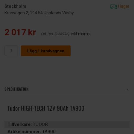
Stockholm
I lager
Kranvägen 2, 194 54 Upplands Väsby
2 017 kr
inkl. moms
Ord. Pris
(2 689 kr )
Lägg i kundvagnen
SPECIFIKATION
Tudor HIGH-TECH 12V 90Ah TA900
Tillverkare:
TUDOR
Artikelnummer:
TA900