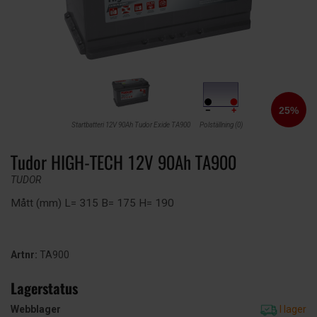
Startbatteri 12V 90Ah Tudor Exide TA900
Polställning (0)
Tudor HIGH-TECH 12V 90Ah TA900
TUDOR
Mått (mm) L= 315 B= 175 H= 190
Artnr:
TA900
Lagerstatus
Webblager
I lager