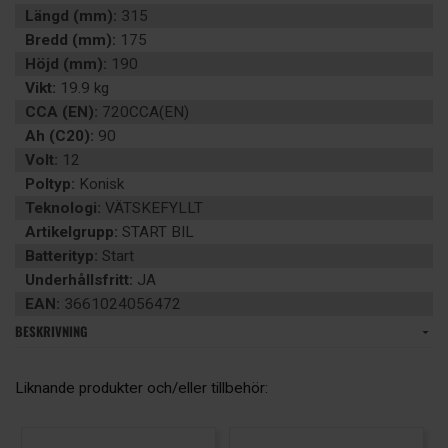
Längd (mm):
315
Bredd (mm):
175
Höjd (mm):
190
Vikt:
19.9 kg
CCA (EN):
720CCA(EN)
Ah (C20):
90
Volt:
12
Poltyp:
Konisk
Teknologi:
VÄTSKEFYLLT
Artikelgrupp:
START BIL
Batterityp:
Start
Underhållsfritt:
JA
EAN:
3661024056472
BESKRIVNING
Liknande produkter och/eller tillbehör: