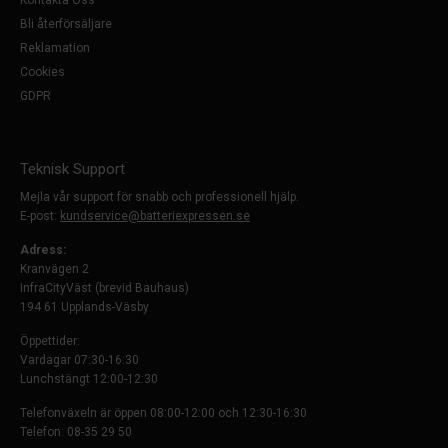
Kontakta Oss
Bli återförsäljare
Reklamation
Cookies
GDPR
Teknisk Support
Mejla vår support för snabb och professionell hjälp.
E-post:
kundservice@batteriexpressen.se
Adress:
Kranvägen 2
InfraCityVäst (brevid Bauhaus)
194 61 Upplands-Väsby
Öppettider:
Vardagar 07:30-16:30
Lunchstängt 12:00-12:30
Telefonväxeln är öppen 08:00-12:00 och 12:30-16:30
Telefon: 08-35 29 50