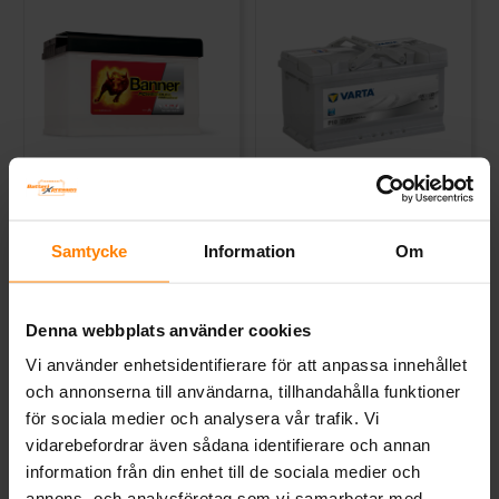
Banner Power Bull PRO 12v
Varta Silver Dynamic 12v
84Ah P8440
85Ah F19
BANNER
VARTA
Samtycke
Information
Om
Mått (mm) L=315 B=175 H=190 |
Mått (mm) L=315 B=175 H=190 |
EN:760 | PS:0 | Kg:20,7
EN:800 | PS:0 | Kg:19,8
Art nr. SBP8440
Art nr. F19
Denna webbplats använder cookies
Webblager
Stockholm
Webblager
Stockholm
Vi använder enhetsidentifierare för att anpassa innehållet
2 490 kr
2 915 kr
inkl. moms
inkl. moms
och annonserna till användarna, tillhandahålla funktioner
för sociala medier och analysera vår trafik. Vi
Köp
Köp
vidarebefordrar även sådana identifierare och annan
information från din enhet till de sociala medier och
annons- och analysföretag som vi samarbetar med.