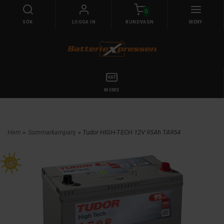
0
SÖK
LOGGA IN
KUNDVAGN
MENY
MOMS
Hem
»
Sommarkampanj
» Tudor HIGH-TECH 12V 95Ah TA954