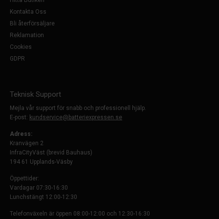
Hitta Butiken
Kontakta Oss
Bli återförsäljare
Reklamation
Cookies
GDPR
Teknisk Support
Mejla vår support för snabb och professionell hjälp.
E-post:
kundservice@batteriexpressen.se
Adress:
Kranvägen 2
InfraCityVäst (brevid Bauhaus)
194 61 Upplands-Väsby
Öppettider:
Vardagar 07:30-16:30
Lunchstängt 12:00-12:30
Telefonväxeln är öppen 08:00-12:00 och 12:30-16:30