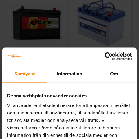
Banner Power Bull 12v 95Ah
Bosch S4 12v 95Ah S4028
P9504
BANNER
BOSCH
Mått (mm) L=303 B=173 H=225 |
Mått (mm) L= 306 B= 173 H=
Samtycke
Information
Om
EN:680 | PS:0 | Kg:21,6
225
Art nr. SBP9504
Art nr. S4028
Webblager
Stockholm
Webblager
Stockholm
Denna webbplats använder cookies
Vi använder enhetsidentifierare för att anpassa innehållet
2 602 kr
2 856 kr
inkl. moms
inkl. moms
och annonserna till användarna, tillhandahålla funktioner
Köp
Köp
för sociala medier och analysera vår trafik. Vi
vidarebefordrar även sådana identifierare och annan
information från din enhet till de sociala medier och