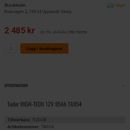
Stockholm
I lager
Kranvägen 2, 194 54 Upplands Väsby
2 485 kr
inkl. moms
Ord. Pris
(3 313 kr )
Lägg i kundvagnen
SPECIFIKATION
Tudor HIGH-TECH 12V 95Ah TA954
Tillverkare:
TUDOR
Artikelnummer:
TA954