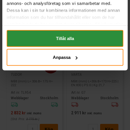
annons- och analysföretag som vi samarbetar med.
Dessa kan i sin tur kombinera informationen med annan
information som du har tillhandahållit eller som de har
samlat in när du har använt deras tjänster. All information
om "Cookies" och ditt val finner du på vår Cookie sida
längst ner i "footern" på sidan.
Tillåt alla
Anpassa
Tudor EFB 12V 95Ah TL954
Varta Blue Dynamic 12v
95Ah G7
TUDOR
VARTA
Mått (mm) L= 306 B= 175 H=
Mått (mm) L=306 B=173 H=225 |
222
EN:830 | PS:0 | Kg:21,7
Art nr. TL954
Art nr. G7
Webblager
Stockholm
Webblager
Stockholm
2 832 kr
2 911 kr
inkl. moms
inkl. moms
(Ord. Pris:
3 775 kr
)
Köp
Köp