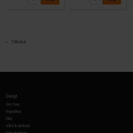
Tillbaka
Övrigt
Om Oss
Köpvillkor
FAQ
Vård & skötsel