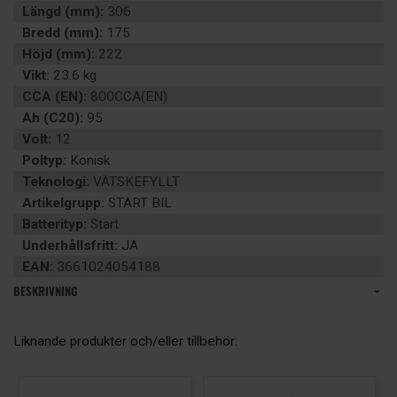
Längd (mm):
306
Bredd (mm):
175
Höjd (mm):
222
Vikt:
23.6 kg
CCA (EN):
800CCA(EN)
Ah (C20):
95
Volt:
12
Poltyp:
Konisk
Teknologi:
VÄTSKEFYLLT
Artikelgrupp:
START BIL
Batterityp:
Start
Underhållsfritt:
JA
EAN:
3661024054188
BESKRIVNING
Liknande produkter och/eller tillbehör: