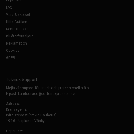
Köpvillkor
FAQ
Vård & skötsel
Hitta Butiken
Kontakta Oss
Bli återförsäljare
Reklamation
Cookies
GDPR
Teknisk Support
Mejla vår support för snabb och professionell hjälp.
E-post:
kundservice@batteriexpressen.se
Adress:
Kranvägen 2
InfraCityVäst (brevid Bauhaus)
194 61 Upplands-Väsby
Öppettider: