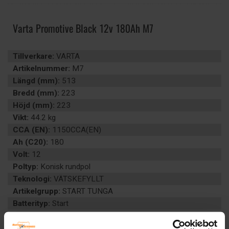
Varta Promotive Black 12v 180Ah M7
Tillverkare:
VARTA
Artikelnummer:
M7
Längd (mm):
513
Bredd (mm):
223
Höjd (mm):
223
Vikt:
44.2 kg
CCA (EN):
1150CCA(EN)
Ah (C20):
180
Volt:
12
Poltyp:
Konisk rundpol
Teknologi:
VÄTSKEFYLLT
Artikelgrupp:
START TUNGA
Batterityp:
Start
Underhållsfritt:
Nej