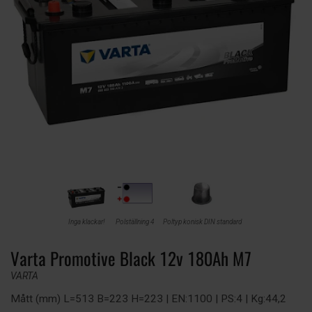
Inga klackar!
Polställning 4
Poltyp konisk DIN standard
Varta Promotive Black 12v 180Ah M7
VARTA
Mått (mm) L=513 B=223 H=223 | EN:1100 | PS:4 | Kg:44,2