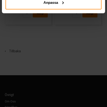
Anpassa
6 333 kr
5 014 kr
inkl. moms
inkl. moms
Köp
Köp
Tillbaka
Övrigt
Om Oss