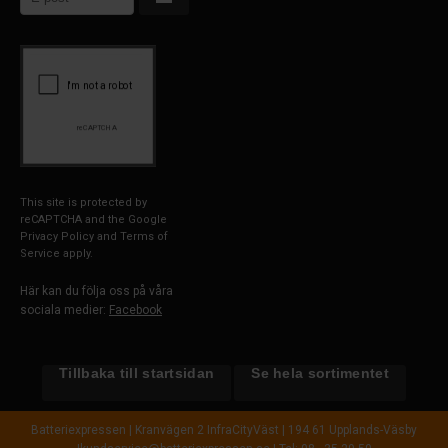
This site is protected by
reCAPTCHA and the Google
Privacy Policy
and
Terms of
Service
apply.
Här kan du följa oss på våra
sociala medier:
Facebook
Tillbaka till startsidan
Se hela sortimentet
Batteriexpressen | Kranvägen 2 InfraCityVäst | 194 61 Upplands-Väsby