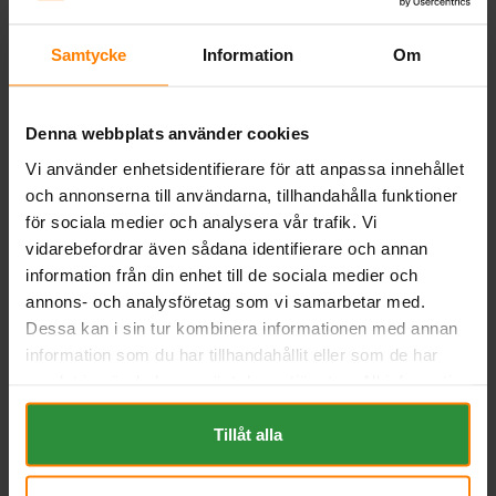
BESKRIVNING
Samtycke
Information
Om
Liknande produkter och/eller tillbehör:
Denna webbplats använder cookies
Vi använder enhetsidentifierare för att anpassa innehållet
och annonserna till användarna, tillhandahålla funktioner
för sociala medier och analysera vår trafik. Vi
vidarebefordrar även sådana identifierare och annan
information från din enhet till de sociala medier och
annons- och analysföretag som vi samarbetar med.
Dessa kan i sin tur kombinera informationen med annan
Banner Buffalo Bull 12v
Tudor STARTPRO 12V 180Ah
180Ah 68089
TG1806
information som du har tillhandahållit eller som de har
BANNER
TUDOR
samlat in när du har använt deras tjänster. All information
Mått (mm) L=510 B=216 H=225 |
Mått (mm) L= 513 B= 223 H=
om "Cookies" och ditt val finner du på vår Cookie sida
EN:950 | PS:4 | Kg:45,9
223
längst ner i "footern" på sidan.
Tillåt alla
Art nr. SB68089
Art nr. TG1806
Webblager
Stockholm
Webblager
Stockholm