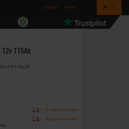
Logga in
Moms
(0)
a 12v 115Ah
: | PS:1 | Kg:28
1 - 4 dagars leverans
1 - 4 dagars leverans
äsby