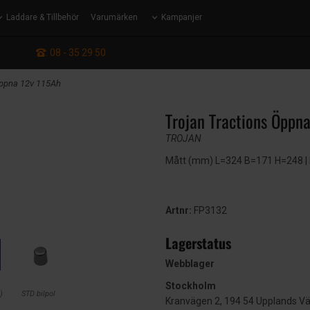
Laddare & Tillbehör
Varumärken
Kampanjer
: 08 - 35 29 50
Öppna 12v 115Ah
Trojan Tractions Öppn
TROJAN
Mått (mm) L=324 B=171 H=248 | EN
Artnr:
FP3132
Lagerstatus
Webblager
Stockholm
)
STD bilpol
Kranvägen 2, 194 54 Upplands V