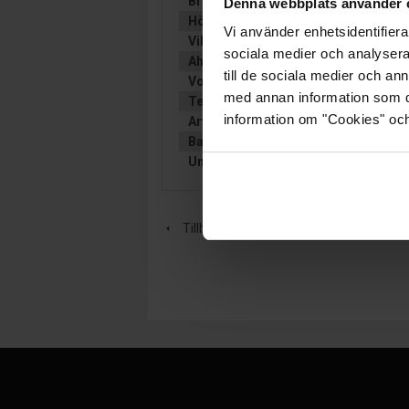
Bredd (mm):
171
Denna webbplats använder 
Höjd (mm):
227
Vi använder enhetsidentifierar
Vikt:
28 kg
sociala medier och analysera 
Ah (C20):
115
till de sociala medier och a
Volt:
12
med annan information som du 
Teknologi:
VÄTSKEFYLLT
information om "Cookies" och d
Artikelgrupp:
TRAKTIONÄRT
Batterityp:
Förbrukning
Underhållsfritt:
Nej
Tillbaka