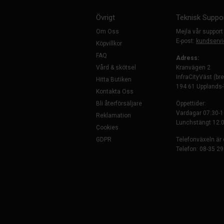
Övrigt
Teknisk Suppo
Om Oss
Mejla vår support
E-post:
kundservi
Köpvillkor
FAQ
Adress:
Vård & skötsel
Kranvägen 2
InfraCityVäst (br
Hitta Butiken
194 61 Upplands
Kontakta Oss
Bli återförsäljare
Öppettider:
Vardagar 07:30-1
Reklamation
Lunchstängt 12:0
Cookies
GDPR
Telefonväxeln är
Telefon: 08-35 29