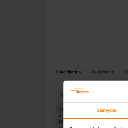
Specifikation
Beskrivning
D
Trojan Tractions Öppna 12v 115
Tillverkare:
TROJAN
Samtycke
Artikelnummer:
FP3132
Längd (mm):
324