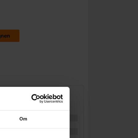
gnen
Om