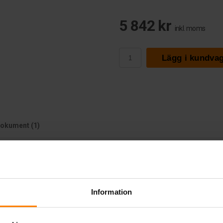
5 842 kr
inkl. moms
Lägg i kundva
okument (1)
Ah
Information