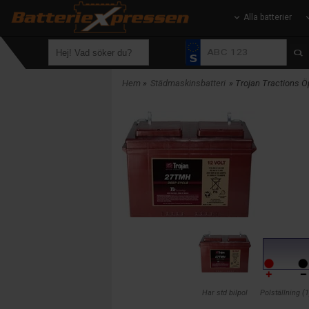
Alla batterier
Hem
»
Städmaskinsbatteri
» Trojan Tractions 
Har std bilpol
Polställning (1