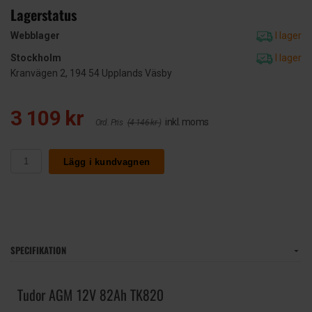
Lagerstatus
Webblager
I lager
Stockholm
I lager
Kranvägen 2, 194 54 Upplands Väsby
3 109 kr
inkl. moms
Ord. Pris
(4 146 kr )
Lägg i kundvagnen
SPECIFIKATION
Tudor AGM 12V 82Ah TK820