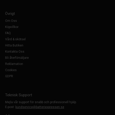
Övrigt
Om Oss
Köpvillkor
FAQ
Vård & skötsel
Hitta Butiken
Kontakta Oss
Bli återförsäljare
Reklamation
Cookies
GDPR
Teknisk Support
Mejla vår support för snabb och professionell hjälp.
E-post:
kundservice@batteriexpressen.se