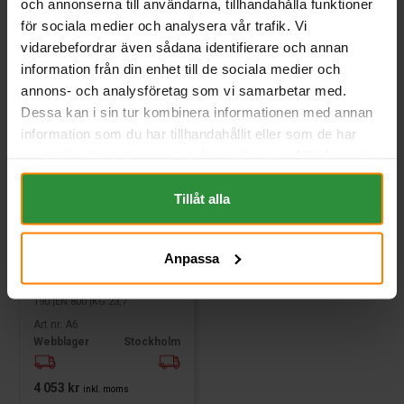
och annonserna till användarna, tillhandahålla funktioner
för sociala medier och analysera vår trafik. Vi
vidarebefordrar även sådana identifierare och annan
information från din enhet till de sociala medier och
annons- och analysföretag som vi samarbetar med.
Dessa kan i sin tur kombinera informationen med annan
information som du har tillhandahållit eller som de har
samlat in när du har använt deras tjänster. All information
om "Cookies" och ditt val finner du på vår Cookie sida
längst ner i "footern" på sidan.
Tillåt alla
Varta Dynamic AGM 12V
80Ah A6 (F21)
Anpassa
VARTA
Mått (mm) L= 315 B= 175 H=
190 |EN:800 |KG:23,7
Art nr. A6
Webblager
Stockholm
4 053 kr
inkl. moms