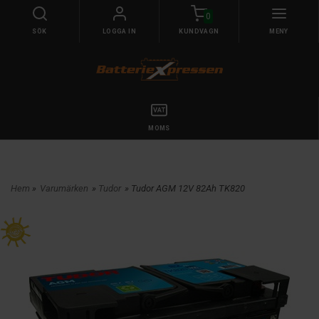
0
SÖK
LOGGA IN
KUNDVAGN
MENY
MOMS
Hem
»
Varumärken
»
Tudor
» Tudor AGM 12V 82Ah TK820