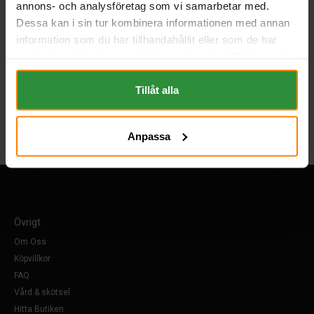
annons- och analysföretag som vi samarbetar med.
Dessa kan i sin tur kombinera informationen med annan
information som du har tillhandahållit eller som de har
samlat in när du har använt deras tjänster. All information
om "Cookies" och ditt val finner du på vår Cookie sida
längst ner i "footern" på sidan.
Tillåt alla
Anpassa
Övrigt
Om Oss
Köpvillkor
FAQ
Vård & skötsel
Hitta Butiken