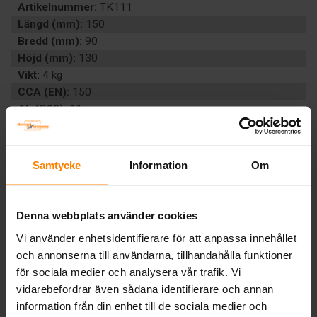
Artikelnummer:
TK111
Längd (mm):
150
Bredd (mm):
90
Höjd (mm):
130
Vikt:
4 kg
CCA (EN):
150
Ah (C20):
11
Volt:
12
Poltyp:
Konisk
Teknologi:
AGM
Samtycke
Information
Om
Artikelgrupp:
START BIL
Batterityp:
Start
Underhållsfritt:
Ja
Denna webbplats använder cookies
EAN:
3661024056564
Vi använder enhetsidentifierare för att anpassa innehållet
BESKRIVNING
och annonserna till användarna, tillhandahålla funktioner
för sociala medier och analysera vår trafik. Vi
vidarebefordrar även sådana identifierare och annan
Tillbaka
information från din enhet till de sociala medier och