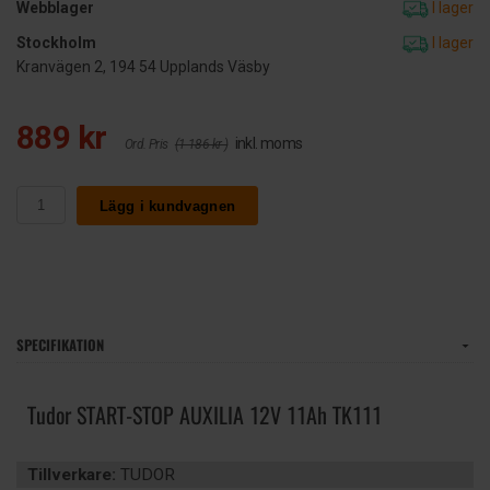
Webblager
I lager
Stockholm
I lager
Kranvägen 2, 194 54 Upplands Väsby
889 kr
inkl. moms
Ord. Pris
(1 186 kr )
Lägg i kundvagnen
SPECIFIKATION
Tudor START-STOP AUXILIA 12V 11Ah TK111
Tillverkare:
TUDOR