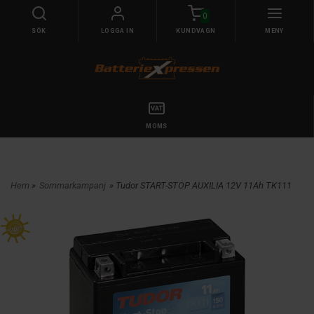
0
SÖK
LOGGA IN
KUNDVAGN
MENY
MOMS
Hem
»
Sommarkampanj
» Tudor START-STOP AUXILIA 12V 11Ah TK111