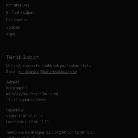
Kontakta Oss
Bli återförsäljare
Reklamation
Cookies
GDPR
Teknisk Support
Mejla vår support för snabb och professionell hjälp.
E-post:
kundservice@batteriexpressen.se
Adress:
Kranvägen 2
InfraCityVäst (brevid Bauhaus)
194 61 Upplands-Väsby
Öppettider:
Vardagar 07:30-16:30
Lunchstängt 12:00-12:30
Telefonväxeln är öppen 08:00-12:00 och 12:30-16:30