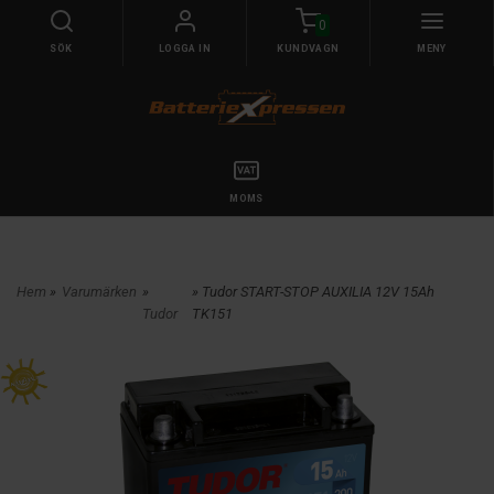
0
SÖK
LOGGA IN
KUNDVAGN
MENY
MOMS
Hem
»
Varumärken
»
» Tudor START-STOP AUXILIA 12V 15Ah
Tudor
TK151