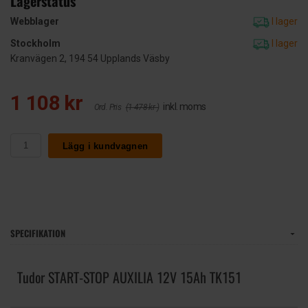
Lagerstatus
Webblager
I lager
Stockholm
I lager
Kranvägen 2, 194 54 Upplands Väsby
1 108 kr
inkl. moms
Ord. Pris
(1 478 kr )
Lägg i kundvagnen
SPECIFIKATION
Tudor START-STOP AUXILIA 12V 15Ah TK151