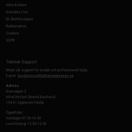
Hitta Butiken
Kontakta Oss
Bli återförsäljare
Reklamation
Cookies
GDPR
Teknisk Support
Mejla vår support för snabb och professionell hjälp.
E-post:
kundservice@batteriexpressen.se
Adress:
Kranvägen 2
InfraCityVäst (brevid Bauhaus)
194 61 Upplands-Väsby
Öppettider:
Vardagar 07:30-16:30
Lunchstängt 12:00-12:30