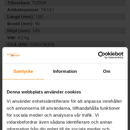
Tillverkare:
TUDOR
Artikelnummer:
TK151
Längd (mm):
150
Bredd (mm):
90
Höjd (mm):
145
Vikt:
4.2 kg
CCA (EN):
200CCA(EN)
Ah (C20):
15
Volt:
12
Poltyp:
Konisk
Samtycke
Information
Om
Teknologi:
AGM
Artikelgrupp:
START BIL
Batterityp:
Start
Denna webbplats använder cookies
Underhållsfritt:
Ja
EAN:
3661024056571
Vi använder enhetsidentifierare för att anpassa innehållet
BESKRIVNING
och annonserna till användarna, tillhandahålla funktioner
för sociala medier och analysera vår trafik. Vi
vidarebefordrar även sådana identifierare och annan
information från din enhet till de sociala medier och
Tillbaka