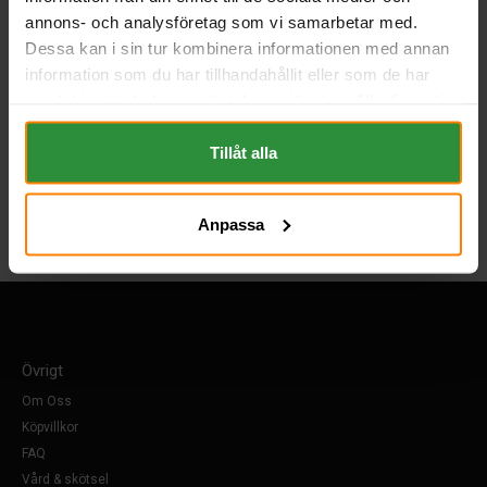
annons- och analysföretag som vi samarbetar med.
Dessa kan i sin tur kombinera informationen med annan
information som du har tillhandahållit eller som de har
samlat in när du har använt deras tjänster. All information
om "Cookies" och ditt val finner du på vår Cookie sida
längst ner i "footern" på sidan.
Tillåt alla
Anpassa
Övrigt
Om Oss
Köpvillkor
FAQ
Vård & skötsel