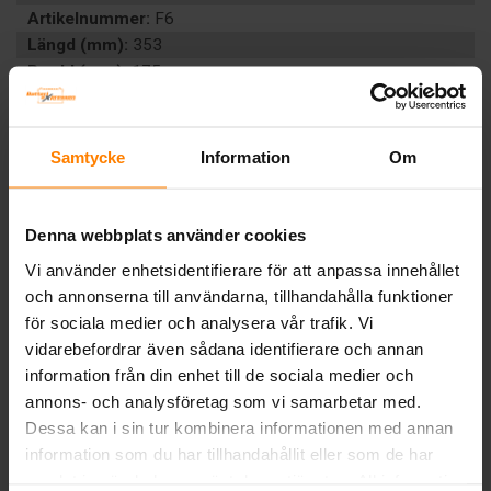
Artikelnummer:
F6
Längd (mm):
353
Bredd (mm):
175
Höjd (mm):
190
Vikt:
20.5 kg
CCA (EN):
720
Samtycke
Information
Om
Ah (C20):
90
Volt:
12
Polställning:
0 (+ höger)
Denna webbplats använder cookies
Poltyp:
1
Vi använder enhetsidentifierare för att anpassa innehållet
Teknologi:
VÄTSKEFYLLT
och annonserna till användarna, tillhandahålla funktioner
Artikelgrupp:
START BIL
för sociala medier och analysera vår trafik. Vi
EAN:
4016987119457
vidarebefordrar även sådana identifierare och annan
BESKRIVNING
information från din enhet till de sociala medier och
annons- och analysföretag som vi samarbetar med.
Dessa kan i sin tur kombinera informationen med annan
Tillbaka
information som du har tillhandahållit eller som de har
samlat in när du har använt deras tjänster. All information