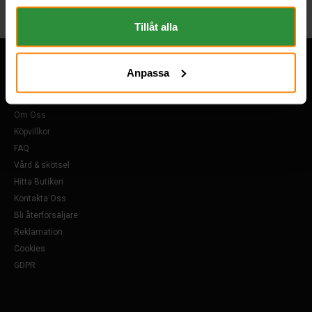
om "Cookies" och ditt val finner du på vår Cookie sida
längst ner i "footern" på sidan.
Tillåt alla
Anpassa
Övrigt
Om Oss
Köpvillkor
FAQ
Vård & skötsel
Hitta Butiken
Kontakta Oss
Bli återförsäljare
Reklamation
Cookies
GDPR