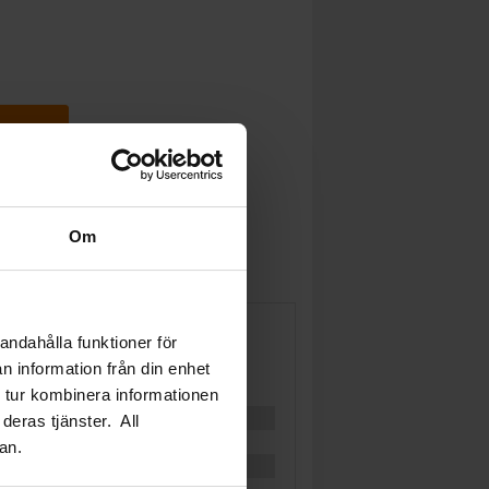
gnen
Om
andahålla funktioner för
n information från din enhet
 tur kombinera informationen
deras tjänster. All
an.