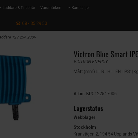
Laddare & Tillbehör
Varumärken
Kampanjer
: 08 - 35 29 50
-laddare 12V 25A 230V
Victron Blue Smart I
VICTRON ENERGY
Mått (mm) L= B= H= | EN: | PS: | K
Artnr:
BPC122547006
Lagerstatus
Webblager
Stockholm
Kranvägen 2, 194 54 Upplands V