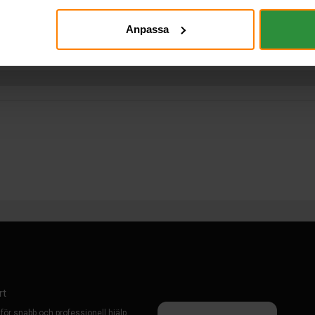
Anpassa
rt
 för snabb och professionell hjälp.