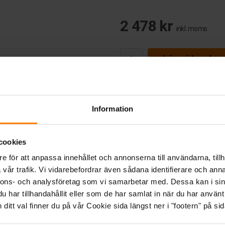
2 478 kr
inkl. moms
Lägg i kundva
Information
okument (1)
cookies
e för att anpassa innehållet och annonserna till användarna, tillh
e 12V 25A 230V
vår trafik. Vi vidarebefordrar även sådana identifierare och anna
nnons- och analysföretag som vi samarbetar med. Dessa kan i sin
har tillhandahållit eller som de har samlat in när du har använt 
itt val finner du på vår Cookie sida längst ner i "footern" på sid