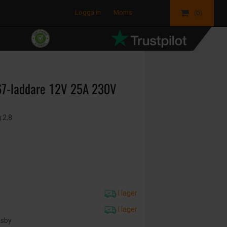
Logga in
Moms
(0)
P67-laddare 12V 25A 230V
g:2,8
I lager
I lager
äsby