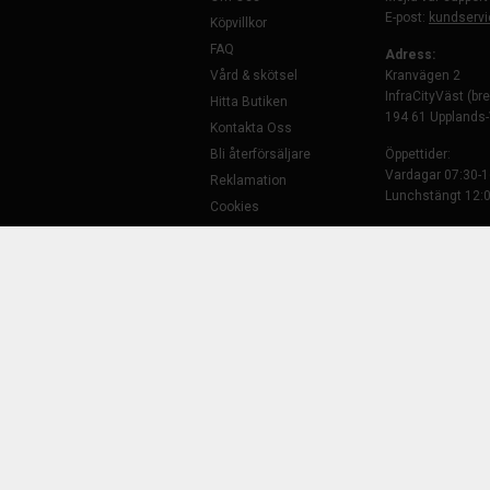
E-post:
kundservi
Köpvillkor
FAQ
Adress:
Vård & skötsel
Kranvägen 2
InfraCityVäst (br
Hitta Butiken
194 61 Upplands
Kontakta Oss
Bli återförsäljare
Öppettider:
Vardagar 07:30-1
Reklamation
Lunchstängt 12:0
Cookies
GDPR
Telefonväxeln är
Telefon: 08-35 29