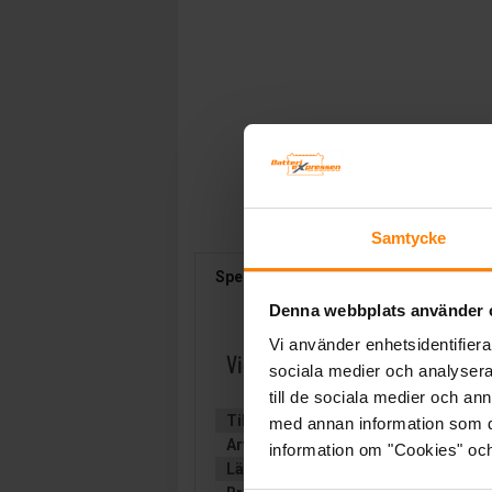
Samtycke
Specifikation
Beskrivning
D
Denna webbplats använder 
Vi använder enhetsidentifierar
Victron Blue Smart IP67-laddar
sociala medier och analysera 
till de sociala medier och a
Tillverkare:
VICTRON ENERGY
med annan information som du 
Artikelnummer:
BPC122547006
information om "Cookies" och d
Längd (mm):
219