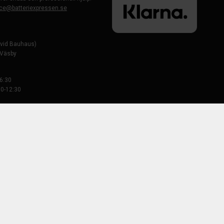
ce@batteriexpressen.se
evid Bauhaus)
-Väsby
6:30
0-12:30
 öppen 08:00-12:00 och 12:30-16:30
 50
Tillbaka till startsidan
Se hela sortimentet