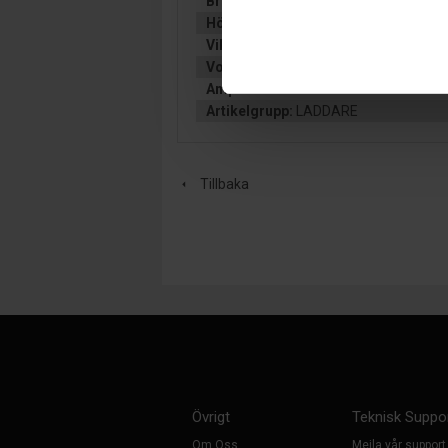
Bredd (mm):
65
Höjd (mm):
99
Vikt:
2.8 kg
Volt:
Lad. 12
Ampere:
25
Artikelgrupp:
LADDARE
Tillbaka
Övrigt
Teknisk Suppo
Om Oss
Mejla vår support