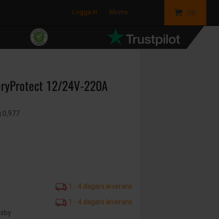
Logga in
Moms
(0)
ieryProtect 12/24V-220A
g:0,977
1 - 4 dagars leverans
1 - 4 dagars leverans
äsby