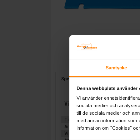
Samtycke
Specifikation
Beskrivning
D
Denna webbplats använder 
Vi använder enhetsidentifierar
Victron Smart BatterieryProtec
sociala medier och analysera 
till de sociala medier och a
Tillverkare:
VICTRON ENERGY
med annan information som du 
Artikelnummer:
BPR122022000
information om "Cookies" och d
Vikt:
0.977 kg