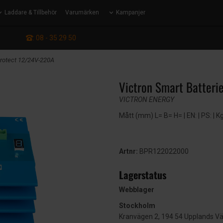
Laddare & Tillbehör
Varumärken
Kampanjer
: 08 - 35 29 50
Protect 12/24V-220A
Victron Smart Batter
VICTRON ENERGY
Mått (mm) L= B= H= | EN: | PS: | K
Artnr:
BPR122022000
Lagerstatus
Webblager
Stockholm
Kranvägen 2, 194 54 Upplands V