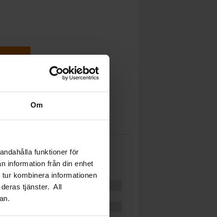
gnen
Om
andahålla funktioner för
n information från din enhet
 tur kombinera informationen
deras tjänster. All
an.