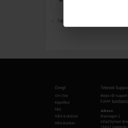
Artikelgrupp:
TILLBEHÖR
Tillbaka
Övrigt
Teknisk Suppo
Om Oss
Mejla vår support
E-post:
kundservi
Köpvillkor
FAQ
Adress:
Vård & skötsel
Kranvägen 2
InfraCityVäst (br
Hitta Butiken
194 61 Upplands