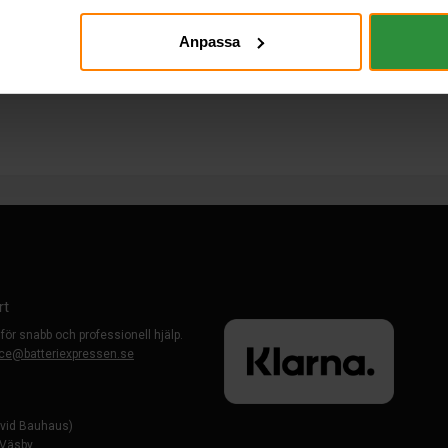
Anpassa
rt
 för snabb och professionell hjälp.
ce@batteriexpressen.se
evid Bauhaus)
-Väsby