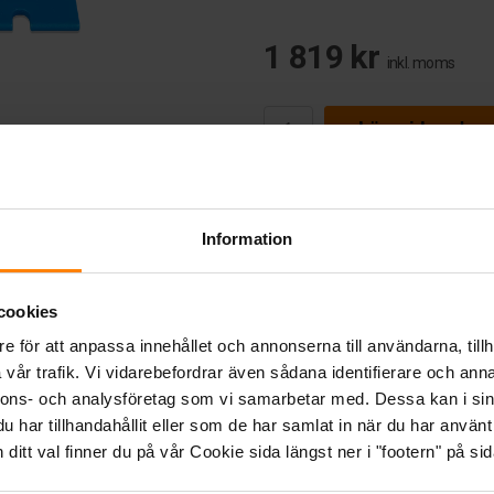
1 819 kr
inkl. moms
Lägg i kundva
Information
okument (1)
cookies
e för att anpassa innehållet och annonserna till användarna, tillh
t 12/24V-220A
vår trafik. Vi vidarebefordrar även sådana identifierare och anna
nnons- och analysföretag som vi samarbetar med. Dessa kan i sin
har tillhandahållit eller som de har samlat in när du har använt 
itt val finner du på vår Cookie sida längst ner i "footern" på sid