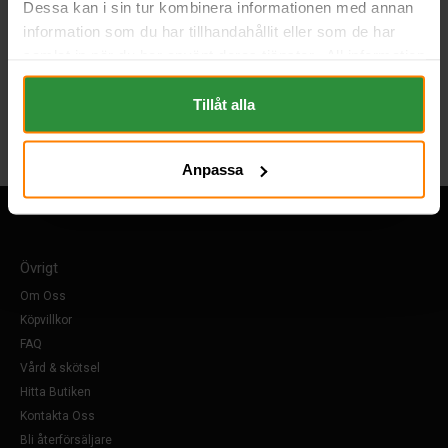
Dessa kan i sin tur kombinera informationen med annan
information som du har tillhandahållit eller som de har
samlat in när du har använt deras tjänster. All information
om "Cookies" och ditt val finner du på vår Cookie sida
längst ner i "footern" på sidan.
Tillåt alla
Anpassa
Övrigt
Om Oss
Köpvillkor
FAQ
Vård & skötsel
Hitta Butiken
Kontakta Oss
Bli återförsäljare