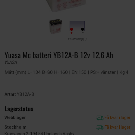
Polställning (1)
Yuasa Mc batteri YB12A-B 12v 12,6 Ah
YUASA
Mått (mm) L=134 B=80 H=160 | EN:150 | PS:+ vänster | Kg:4
Artnr:
YB12A-B
Lagerstatus
Webblager
Få kvar i lager
Stockholm
Få kvar i lager
Kranvägen 2, 194 54 Upplands Väsby