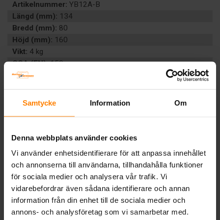
Artikelnummer:
YB12A-B
Längd (mm):
134
Bredd (mm):
80
Höjd (mm):
160
Vikt:
4 kg
CCA (EN):
150
Ah (C20):
12
Volt:
12
Teknologi:
VÄTSKEFYLLT
Samtycke
Information
Om
Artikelgrupp:
MC
Batterityp:
Start
Underhållsfritt:
Nej
Denna webbplats använder cookies
BESKRIVNING
Vi använder enhetsidentifierare för att anpassa innehållet
och annonserna till användarna, tillhandahålla funktioner
för sociala medier och analysera vår trafik. Vi
Tillbaka
vidarebefordrar även sådana identifierare och annan
information från din enhet till de sociala medier och
annons- och analysföretag som vi samarbetar med.