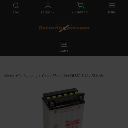
0
SÖK
LOGGA IN
KUNDVAGN
MENY
MOMS
Hem
»
Höstkampanj
» Yuasa Mc batteri YB12A-B 12v 12,6 Ah