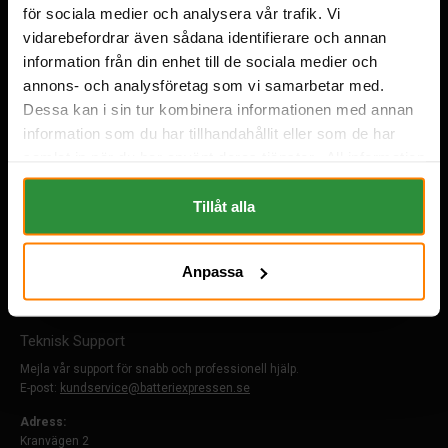
för sociala medier och analysera vår trafik. Vi
Övrigt
vidarebefordrar även sådana identifierare och annan
Om Oss
information från din enhet till de sociala medier och
Köpvillkor
annons- och analysföretag som vi samarbetar med.
FAQ
Dessa kan i sin tur kombinera informationen med annan
Vård & skötsel
information som du har tillhandahållit eller som de har
Hitta Butiken
samlat in när du har använt deras tjänster. All information
Kontakta Oss
om "Cookies" och ditt val finner du på vår Cookie sida
Bli återförsäljare
längst ner i "footern" på sidan.
Tillåt alla
Reklamation
Cookies
GDPR
Anpassa
Teknisk Support
Mejla vår support för snabb och professionell hjälp.
E-post:
kundservice@batteriexpressen.se
Adress:
Kranvägen 2