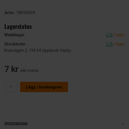
Artnr:
TBFS6059
Lagerstatus
Webblager
I lager
Stockholm
I lager
Kranvägen 2, 194 54 Upplands Väsby
7 kr
inkl. moms
Lägg i kundvagnen
SPECIFIKATION