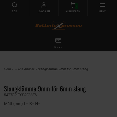
0
SÖK
LOGGA IN
KUNDVAGN
MENY
MOMS
Hem
»
--- Alla Artiklar
» Slangklämma 9mm för 6mm slang
Slangklämma 9mm för 6mm slang
BATTERIEXPRESSEN
Mått (mm) L= B= H=