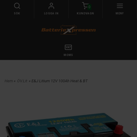
0
SÖK
LOGGA IN
KUNDVAGN
MENY
MOMS
Hem
»
ÖV.Lit
» E&J Litium 12V 100Ah Heat & BT