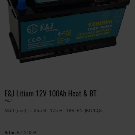
E&J Litium 12V 100Ah Heat & BT
E&J
Mått (mm) L= 355 B= 175 H= 188 |EN: |KG:10,8
Artnr:
EJ12100B