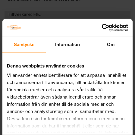
Tillverkare:
E&J
Artikelnummer:
EJ12100B
Längd (mm):
355
Bredd (mm):
175
Höjd (mm):
188
Samtycke
Information
Om
Vikt:
10.8 kg
Ah (C20):
100
Volt:
12
Denna webbplats använder cookies
Polställning:
0 (+ höger)
Vi använder enhetsidentifierare för att anpassa innehållet
Poltyp:
1
och annonserna till användarna, tillhandahålla funktioner
Teknologi:
LITIUM
för sociala medier och analysera vår trafik. Vi
Artikelgrupp:
LITIUM
vidarebefordrar även sådana identifierare och annan
BESKRIVNING
information från din enhet till de sociala medier och
annons- och analysföretag som vi samarbetar med.
Dessa kan i sin tur kombinera informationen med annan
Tillbaka
information som du har tillhandahållit eller som de har
samlat in när du har använt deras tjänster. All information