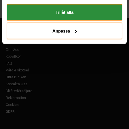
om "Cookies" och ditt val finner du på vår Cookie sida
längst ner i "footern" på sidan.
Tillåt alla
Anpassa
Övrigt
Om Oss
Köpvillkor
FAQ
Vård & skötsel
Hitta Butiken
Kontakta Oss
Bli återförsäljare
Reklamation
Cookies
GDPR