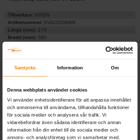
Tillverkare:
VISION
Artikelnummer:
EVGC220BAM
Längd (mm):
274
Bredd (mm):
180
Höjd (mm):
274
Vikt:
28 kg
Ah (C20):
220
Volt:
6
Samtycke
Information
Om
Polställning:
0 (+ höger)
Teknologi:
AGM
Denna webbplats använder cookies
Artikelgrupp:
FRITID
BESKRIVNING
Vi använder enhetsidentifierare för att anpassa innehållet
och annonserna till användarna, tillhandahålla funktioner
för sociala medier och analysera vår trafik. Vi
Tillbaka
vidarebefordrar även sådana identifierare och annan
information från din enhet till de sociala medier och
annons- och analysföretag som vi samarbetar med.