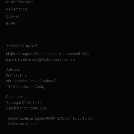
Bli återförsäljare
Reklamation
Cookies
GDPR
Teknisk Support
Mejla vår support för snabb och professionell hjälp.
E-post:
kundservice@batteriexpressen.se
Adress:
Kranvägen 2
InfraCityVäst (brevid Bauhaus)
194 61 Upplands-Väsby
Öppettider:
Vardagar 07:30-16:30
Lunchstängt 12:00-12:30
Telefonväxeln är öppen 08:00-12:00 och 12:30-16:30
Telefon: 08-35 29 50