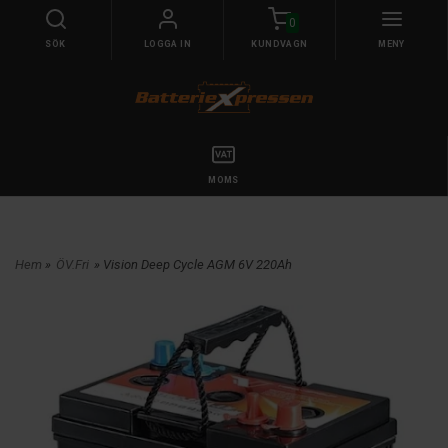
0
SÖK
LOGGA IN
KUNDVAGN
MENY
MOMS
Hem
»
ÖV.Fri
» Vision Deep Cycle AGM 6V 220Ah