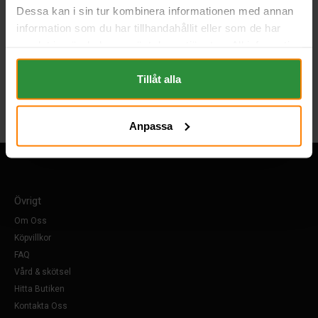
Dessa kan i sin tur kombinera informationen med annan
information som du har tillhandahållit eller som de har
samlat in när du har använt deras tjänster. All information
om "Cookies" och ditt val finner du på vår Cookie sida
längst ner i "footern" på sidan.
Tillåt alla
Anpassa
Övrigt
Om Oss
Köpvillkor
FAQ
Vård & skötsel
Hitta Butiken
Kontakta Oss