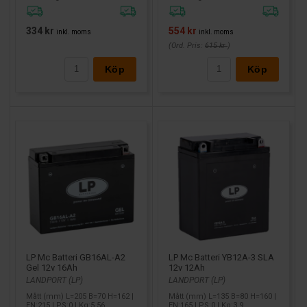
334 kr
554 kr
inkl. moms
inkl. moms
(Ord. Pris:
615 kr
)
Köp
Köp
LP Mc Batteri GB16AL-A2
LP Mc Batteri YB12A-3 SLA
Gel 12v 16Ah
12v 12Ah
LANDPORT (LP)
LANDPORT (LP)
Mått (mm) L=205 B=70 H=162 |
Mått (mm) L=135 B=80 H=160 |
EN:215 | PS:0 | Kg:5,56
EN:165 | PS:0 | Kg:3,9