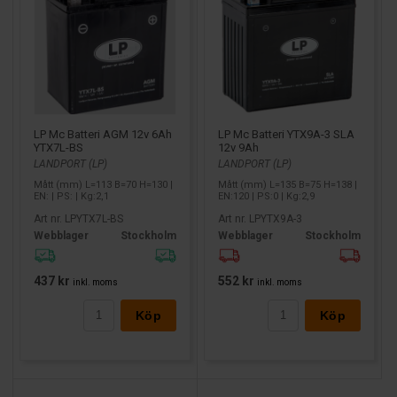
LP Mc Batteri AGM 12v 6Ah
LP Mc Batteri YTX9A-3 SLA
YTX7L-BS
12v 9Ah
LANDPORT (LP)
LANDPORT (LP)
Mått (mm) L=113 B=70 H=130 |
Mått (mm) L=135 B=75 H=138 |
EN: | PS: | Kg:2,1
EN:120 | PS:0 | Kg:2,9
Art nr. LPYTX7L-BS
Art nr. LPYTX9A-3
Webblager
Stockholm
Webblager
Stockholm
437 kr
552 kr
inkl. moms
inkl. moms
Köp
Köp