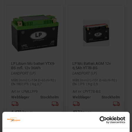
LP Litium Mc batteri YTX9-
LP Mc Batteri AGM 12v
BS mfl. 12v 36Wh
6,5Ah YT7B-BS
LANDPORT (LP)
LANDPORT (LP)
Mått (mm) L=134 B=65 H=92 |
Mått (mm) L=151 B=66 H=92 |
EN:180 | PS: | Kg:0,7
EN: | PS: | Kg:2,9
Art nr. LPMLLFP9
Art nr. LPYT7B-BS
Webblager
Stockholm
Webblager
Stockholm
1 472 kr
437 kr
inkl. moms
inkl. moms
Köp
Köp