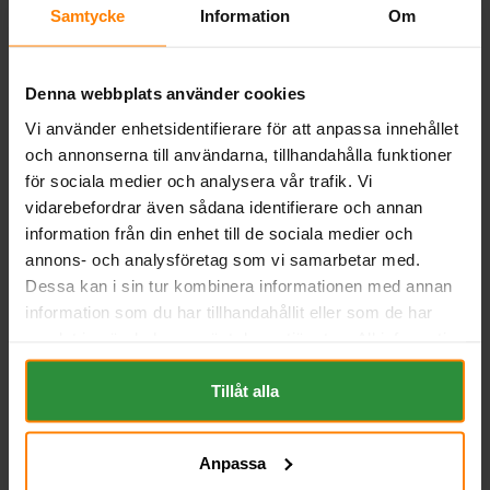
Samtycke
Information
Om
Denna webbplats använder cookies
Vi använder enhetsidentifierare för att anpassa innehållet
och annonserna till användarna, tillhandahålla funktioner
för sociala medier och analysera vår trafik. Vi
vidarebefordrar även sådana identifierare och annan
information från din enhet till de sociala medier och
annons- och analysföretag som vi samarbetar med.
Dessa kan i sin tur kombinera informationen med annan
LP Mc Batteri AGM 12V
LP Mc Batteri 6v 4Ah 6N4A-
3,5Ah YTX4L-BS
4D
information som du har tillhandahållit eller som de har
LANDPORT (LP)
LANDPORT (LP)
samlat in när du har använt deras tjänster. All information
Mått (mm) L=114 B=71 H=86 |
Mått (mm) L=60 B=60 H=130 |
om "Cookies" och ditt val finner du på vår Cookie sida
EN: | PS: | Kg:1,3
EN: | PS: | Kg:0,8
längst ner i "footern" på sidan.
Tillåt alla
Art nr. LPYTX4L-BS
Art nr. LP6N4A-4D
Webblager
Stockholm
Webblager
Stockholm
Anpassa
282 kr
201 kr
inkl. moms
inkl. moms