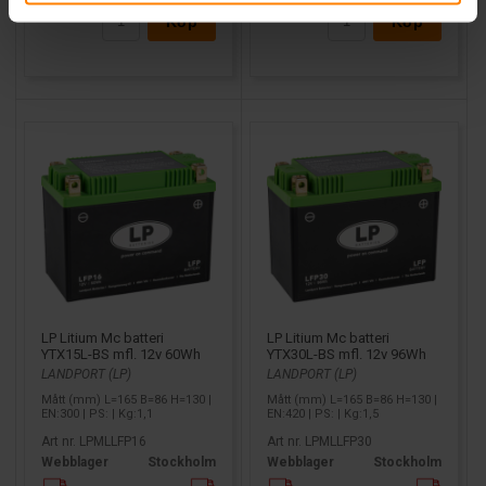
Köp
Köp
LP Litium Mc batteri
LP Litium Mc batteri
YTX15L-BS mfl. 12v 60Wh
YTX30L-BS mfl. 12v 96Wh
LANDPORT (LP)
LANDPORT (LP)
Mått (mm) L=165 B=86 H=130 |
Mått (mm) L=165 B=86 H=130 |
EN:300 | PS: | Kg:1,1
EN:420 | PS: | Kg:1,5
Art nr. LPMLLFP16
Art nr. LPMLLFP30
Webblager
Stockholm
Webblager
Stockholm