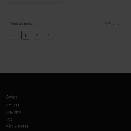
Totalt 43 poster
Sida 1 av 2
2
1
Övrigt
Om Oss
Köpvillkor
FAQ
Vård & skötsel