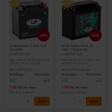
LP Mc Batteri YTX30L SLA
LP Mc Batteri AGM 12v
12v 30Ah
18Ah YTX20HL-BS
LANDPORT (LP)
LANDPORT (LP)
Mått (mm) L=166 B=126 H=173
Mått (mm) L=175 B=87 H=154 |
| EN:385 | PS:0 | Kg:9,38
EN:310 | PS: | Kg:6,5
Art nr. LPYTX30L
Art nr. LPYTX20HL-BS
Webblager
Stockholm
Webblager
Stockholm
1 651 kr
1 030 kr
inkl. moms
inkl. moms
(Ord. Pris:
1 834 kr
)
(Ord. Pris:
1 144 kr
)
Köp
Köp