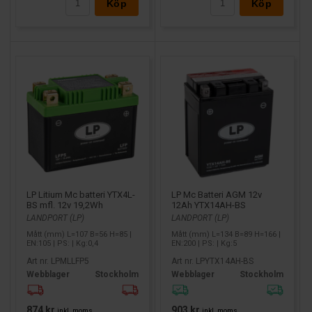
Köp
Köp
LP Litium Mc batteri YTX4L-
LP Mc Batteri AGM 12v
BS mfl. 12v 19,2Wh
12Ah YTX14AH-BS
LANDPORT (LP)
LANDPORT (LP)
Mått (mm) L=107 B=56 H=85 |
Mått (mm) L=134 B=89 H=166 |
EN:105 | PS: | Kg:0,4
EN:200 | PS: | Kg:5
Art nr. LPMLLFP5
Art nr. LPYTX14AH-BS
Webblager
Stockholm
Webblager
Stockholm
874 kr
903 kr
inkl. moms
inkl. moms