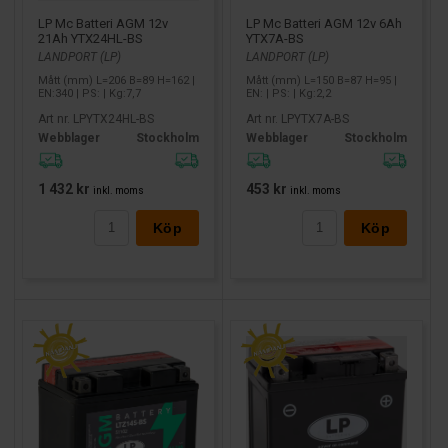
LP Mc Batteri AGM 12v
LP Mc Batteri AGM 12v 6Ah
21Ah YTX24HL-BS
YTX7A-BS
LANDPORT (LP)
LANDPORT (LP)
Mått (mm) L=206 B=89 H=162 |
Mått (mm) L=150 B=87 H=95 |
EN:340 | PS: | Kg:7,7
EN: | PS: | Kg:2,2
Art nr. LPYTX24HL-BS
Art nr. LPYTX7A-BS
Webblager
Stockholm
Webblager
Stockholm
1 432 kr
453 kr
inkl. moms
inkl. moms
Köp
Köp