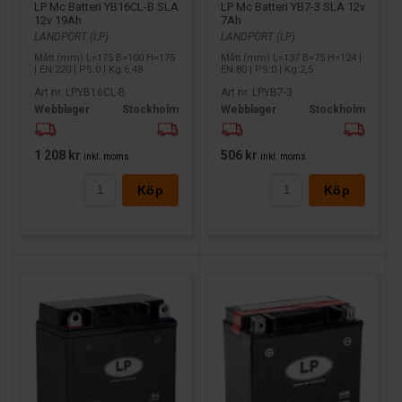
LP Mc Batteri YB16CL-B SLA
LP Mc Batteri YB7-3 SLA 12v
12v 19Ah
7Ah
LANDPORT (LP)
LANDPORT (LP)
Mått (mm) L=175 B=100 H=175
Mått (mm) L=137 B=75 H=124 |
| EN:220 | PS:0 | Kg:6,48
EN:80 | PS:0 | Kg:2,5
Art nr. LPYB16CL-B
Art nr. LPYB7-3
Webblager
Stockholm
Webblager
Stockholm
1 208 kr
506 kr
inkl. moms
inkl. moms
Köp
Köp