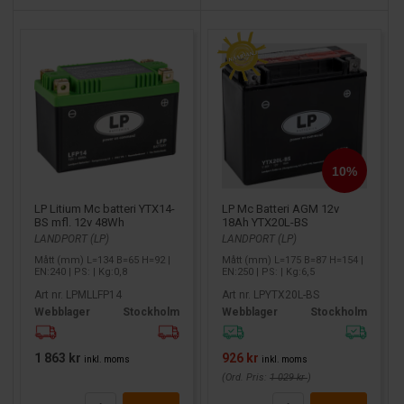
LP Litium Mc batteri YTX14-
LP Mc Batteri AGM 12v
BS mfl. 12v 48Wh
18Ah YTX20L-BS
LANDPORT (LP)
LANDPORT (LP)
Mått (mm) L=134 B=65 H=92 |
Mått (mm) L=175 B=87 H=154 |
EN:240 | PS: | Kg:0,8
EN:250 | PS: | Kg:6,5
Art nr. LPMLLFP14
Art nr. LPYTX20L-BS
Webblager
Stockholm
Webblager
Stockholm
1 863 kr
926 kr
inkl. moms
inkl. moms
(Ord. Pris:
1 029 kr
)