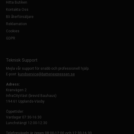
Hitta Butiken
Kontakta Oss
Bli återförsäljare
Reklamation
Cookies
GDPR
Teknisk Support
Mejla vår support för snabb och professionell hjälp.
E-post:
kundservice@batteriexpressen.se
Adress:
Kranvägen 2
InfraCityVäst (brevid Bauhaus)
194 61 Upplands-Väsby
Öppettider:
Vardagar 07:30-16:30
Lunchstängt 12:00-12:30
Telefonväxeln är öppen 08:00-12:00 och 12:30-16:30