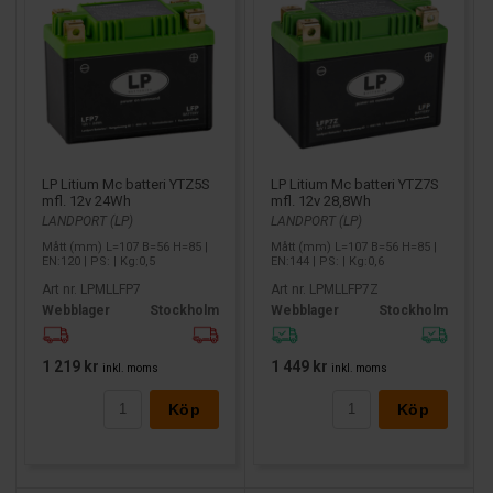
LP Litium Mc batteri YTZ5S
LP Litium Mc batteri YTZ7S
mfl. 12v 24Wh
mfl. 12v 28,8Wh
LANDPORT (LP)
LANDPORT (LP)
Mått (mm) L=107 B=56 H=85 |
Mått (mm) L=107 B=56 H=85 |
EN:120 | PS: | Kg:0,5
EN:144 | PS: | Kg:0,6
Art nr. LPMLLFP7
Art nr. LPMLLFP7Z
Webblager
Stockholm
Webblager
Stockholm
1 219 kr
1 449 kr
inkl. moms
inkl. moms
Köp
Köp