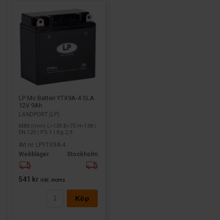
LP Mc Batteri YTX9A-4 SLA
12V 9Ah
LANDPORT (LP)
Mått (mm) L=135 B=75 H=138 |
EN:120 | PS:1 | Kg:2,9
Art nr. LPYTX9A-4
Webblager
Stockholm
541 kr
inkl. moms
Köp