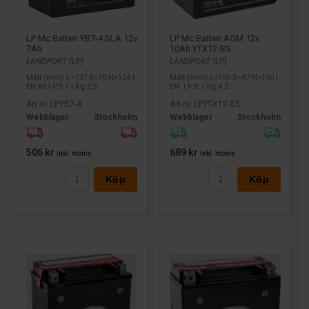
LP Mc Batteri YB7-4 SLA 12v
LP Mc Batteri AGM 12v
7Ah
10Ah YTX12-BS
LANDPORT (LP)
LANDPORT (LP)
Mått (mm) L=137 B=75 H=124 |
Mått (mm) L=150 B=87 H=130 |
EN:80 | PS:1 | Kg:2,5
EN: | PS: | Kg:4,2
Art nr. LPYB7-4
Art nr. LPYTX12-BS
Webblager
Stockholm
Webblager
Stockholm
506 kr
689 kr
inkl. moms
inkl. moms
Köp
Köp