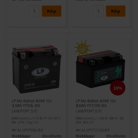
Köp
Köp
LP Mc Batteri AGM 12v
LP Mc Batteri AGM 12v
4,5Ah YTX5L-BS
8,6Ah YTZ10S-BS
LANDPORT (LP)
LANDPORT (LP)
Mått (mm) L=114 B=71 H=107 |
Mått (mm) L= 150 B= 88 H= 93
EN: | PS: | Kg:1,5
|EN: |KG:3,1
Art nr. LPYTX5L-BS
Art nr. LPYTZ10S-BS
Webblager
Stockholm
Webblager
Stockholm