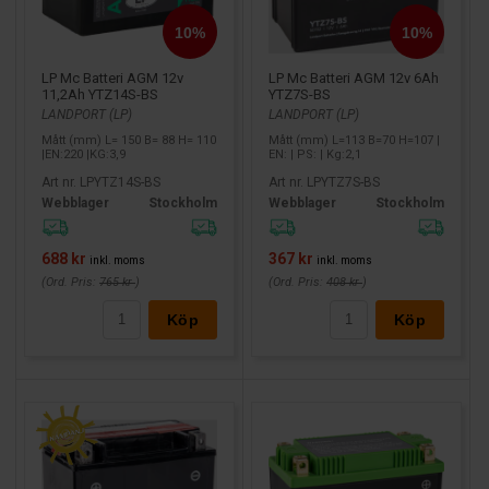
LP Mc Batteri AGM 12v
LP Mc Batteri AGM 12v 6Ah
11,2Ah YTZ14S-BS
YTZ7S-BS
LANDPORT (LP)
LANDPORT (LP)
Mått (mm) L= 150 B= 88 H= 110
Mått (mm) L=113 B=70 H=107 |
|EN:220 |KG:3,9
EN: | PS: | Kg:2,1
Art nr. LPYTZ14S-BS
Art nr. LPYTZ7S-BS
Webblager
Stockholm
Webblager
Stockholm
688 kr
367 kr
inkl. moms
inkl. moms
(Ord. Pris:
765 kr
)
(Ord. Pris:
408 kr
)
Köp
Köp