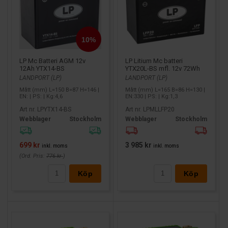
LP Mc Batteri AGM 12v
LP Litium Mc batteri
12Ah YTX14-BS
YTX20L-BS mfl. 12v 72Wh
LANDPORT (LP)
LANDPORT (LP)
Mått (mm) L=150 B=87 H=146 |
Mått (mm) L=165 B=86 H=130 |
EN: | PS: | Kg:4,6
EN:330 | PS: | Kg:1,3
Art nr. LPYTX14-BS
Art nr. LPMLLFP20
Webblager
Stockholm
Webblager
Stockholm
699 kr
3 985 kr
inkl. moms
inkl. moms
(Ord. Pris:
776 kr
)
Köp
Köp