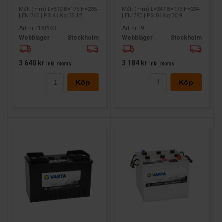
Mått (mm) L=347 B=173 H=234
Mått (mm) L=510 B=175 H=235
| EN:780 | PS:0 | Kg:30,9
| EN:760 | PS:4 | Kg:35,12
Art nr. I9
Art nr. I16PRO
Webblager
Stockholm
Webblager
Stockholm
3 184 kr
3 640 kr
inkl. moms
inkl. moms
Köp
Köp