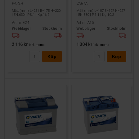
VARTA
VARTA
Mått (mm) L=261 B=175 H=220
Mått (mm) L=187 B=127 H=227
| EN:630 | PS:1 | Kg:16,9
| EN:330 | PS:1 | Kg:10,2
Art nr. E24
Art nr. A15
Webblager
Stockholm
Webblager
Stockholm
2 116 kr
1 304 kr
inkl. moms
inkl. moms
Köp
Köp