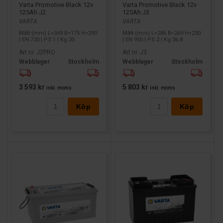
Varta Promotive Black 12v
Varta Promotive Black 12v
125Ah J2
125Ah J3
VARTA
VARTA
Mått (mm) L=349 B=175 H=290
Mått (mm) L=286 B=269 H=230
| EN:720 | PS:1 | Kg:35
| EN:950 | PS:2 | Kg:36,8
Art nr. J2PRO
Art nr. J3
Webblager
Stockholm
Webblager
Stockholm
3 593 kr
5 803 kr
inkl. moms
inkl. moms
Köp
Köp