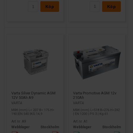
Köp
Köp
Varta Silver Dynamic AGM
Varta Promotive AGM 12v
12V 50Ah A9
210Ah
VARTA
VARTA
Mått (mm) L= 207 B= 175 H=
Mått (mm) L=518 B=276 H=242
190 |EN:540 |KG:14,9
| EN:1200 | PS:3 | Kg:61
Art nr. A9
Art nr. A1
Webblager
Stockholm
Webblager
Stockholm