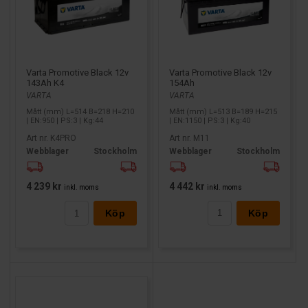
Varta Promotive Black 12v
Varta Promotive Black 12v
154Ah
143Ah K4
VARTA
VARTA
Mått (mm) L=513 B=189 H=215
Mått (mm) L=514 B=218 H=210
| EN:1150 | PS:3 | Kg:40
| EN:950 | PS:3 | Kg:44
Art nr. M11
Art nr. K4PRO
Webblager
Stockholm
Webblager
Stockholm
4 442 kr
4 239 kr
inkl. moms
inkl. moms
Köp
Köp