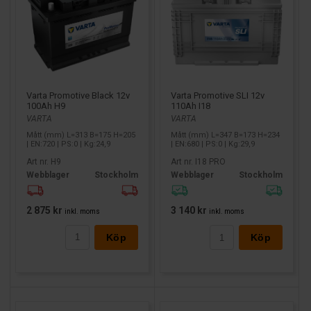
Varta Promotive Black 12v
Varta Promotive SLI 12v
100Ah H9
110Ah I18
VARTA
VARTA
Mått (mm) L=313 B=175 H=205
Mått (mm) L=347 B=173 H=234
| EN:720 | PS:0 | Kg:24,9
| EN:680 | PS:0 | Kg:29,9
Art nr. H9
Art nr. I18 PRO
Webblager
Stockholm
Webblager
Stockholm
2 875 kr
3 140 kr
inkl. moms
inkl. moms
Köp
Köp