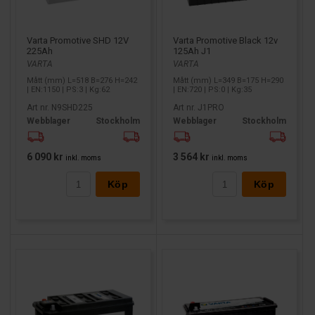
Varta Promotive SHD 12V
Varta Promotive Black 12v
225Ah
125Ah J1
VARTA
VARTA
Mått (mm) L=518 B=276 H=242
Mått (mm) L=349 B=175 H=290
| EN:1150 | PS:3 | Kg:62
| EN:720 | PS:0 | Kg:35
Art nr. N9SHD225
Art nr. J1PRO
Webblager
Stockholm
Webblager
Stockholm
6 090 kr
3 564 kr
inkl. moms
inkl. moms
Köp
Köp