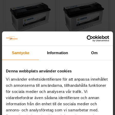
Varta Black Dynamic 12v
Varta Black Dynamic 12v
88Ah F5
90Ah F6
VARTA
VARTA
Samtycke
Information
Om
Mått (mm) L=353 B=175 H=175
Mått (mm) L=353 B=175 H=190
| EN:740 | PS:0 | Kg:21,4
| EN:720 | PS:0 | Kg:20,5
Art nr. F5
Art nr. F6
Denna webbplats använder cookies
Webblager
Stockholm
Webblager
Stockholm
Vi använder enhetsidentifierare för att anpassa innehållet
och annonserna till användarna, tillhandahålla funktioner
2 539 kr
2 539 kr
inkl. moms
inkl. moms
för sociala medier och analysera vår trafik. Vi
Köp
Köp
vidarebefordrar även sådana identifierare och annan
information från din enhet till de sociala medier och
annons- och analysföretag som vi samarbetar med.