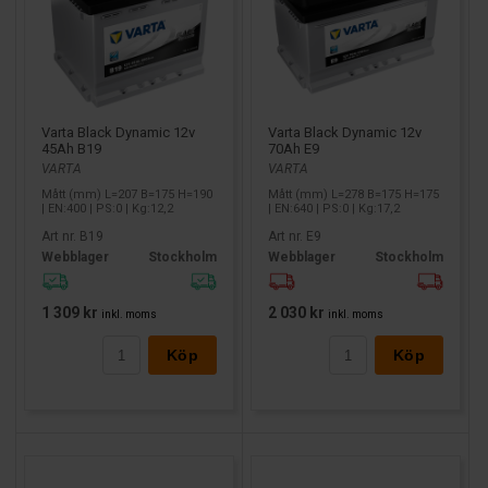
Varta Black Dynamic 12v
Varta Black Dynamic 12v
45Ah B19
70Ah E9
VARTA
VARTA
Mått (mm) L=207 B=175 H=190
Mått (mm) L=278 B=175 H=175
| EN:400 | PS:0 | Kg:12,2
| EN:640 | PS:0 | Kg:17,2
Art nr. B19
Art nr. E9
Webblager
Stockholm
Webblager
Stockholm
1 309 kr
2 030 kr
inkl. moms
inkl. moms
Köp
Köp