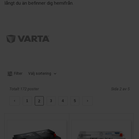
långt du än befinner dig hemifrån.
Välj sortering
Filter
Totalt 172 poster
Sida 2 av 5
1
3
4
5
2