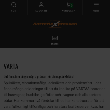
0
SÖK
LOGGA IN
KUNDVAGN
MENY
MOMS
VARTA
Det finns inte längre några gränser för din upptäcktsfärd
Spillsäkert, vibrationståligt, läcksäkert och problemfritt… det
finns många anledningar till att du kan lita på VARTAS batterier
till husvagnar, husbilar, golfbilar och -vagnar och alla sorters
båtar. Här kommer två fördelar till: de har konstruerats för att
vara fullkomligt tillförlitliga och ha stora kraftreserver kvar, hur