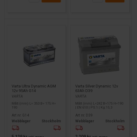
Varta Ultra Dynamic AGM
Varta Silver Dynamic 12v
12v 95Ah G14
63Ah D39
VARTA
VARTA
Mått (mm) L= 353 B= 175 H=
Mått (mm) L=242 B=175 H=190
190
| EN:610 | PS:1 | Kg:15,3
Art nr. G14
Art nr. D39
Webblager
Stockholm
Webblager
Stockholm
5 129 kr
2 209 kr