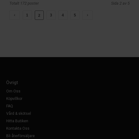
Totalt 172 poster
Sida 2 av 5
1
3
4
5
2
Övrigt
Om Oss
Köpvillkor
FAQ
Vård & skötsel
Hitta Butiken
Kontakta Oss
Bli återförsäljare