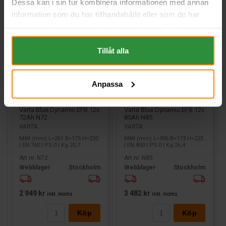
Dessa kan i sin tur kombinera informationen med annan
information som du har tillhandahållit eller som de har
samlat in när du har använt deras tjänster. All information
om "Cookies" och ditt val finner du på vår Cookie sida
längst ner i "footern" på sidan.
Tillåt alla
Anpassa
Varta Blue Dynamic EFB 12v
Varta Blue Dynamic EFB 12v
72Ah N72
85Ah N85
VARTA
VARTA
Mått (mm) L=261 B=175 H=220
Mått (mm) L=306 B=173 H=225
| EN:760 | PS:0 | Kg:20,7
| EN:800 | PS:0 | Kg:26,4
Art nr. N72
Art nr. N85
Webblager
Stockholm
Webblager
Stockholm
2 949 kr
3 482 kr
inkl. moms
inkl. moms
Köp
Köp