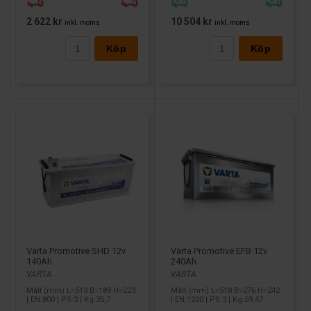
2 622 kr
10 504 kr
inkl. moms
inkl. moms
Köp
Köp
Varta Promotive SHD 12v
Varta Promotive EFB 12v
140Ah
240Ah
VARTA
VARTA
Mått (mm) L=513 B=189 H=223
Mått (mm) L=518 B=276 H=242
| EN:800 | PS:3 | Kg:35,7
| EN:1200 | PS:3 | Kg:59,47