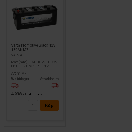
Varta Promotive Black 12v
180Ah M7
VARTA
Mått (mm) L=513 B=223 H=223
| EN:1100 | PS:4 | Kg:44,2
Art nr. M7
Webblager
Stockholm
4 938 kr
inkl. moms
Köp