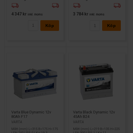
4 347 kr
3 784 kr
inkl. moms
inkl. moms
Köp
Köp
Varta Blue Dynamic 12v
Varta Black Dynamic 12v
80Ah F17
45Ah B24
VARTA
VARTA
Mått (mm) L=315 B=175 H=175
Mått (mm) L=219 B=135 H=225
| EN:740 | PS:0 | Kg:19,3
| EN:300 | PS:1 | Kg:11