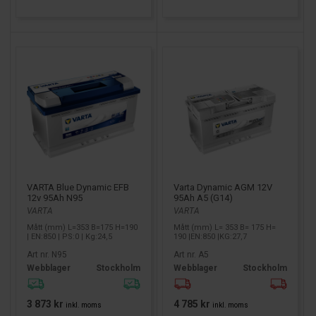
Varta Dynamic AGM 12V
VARTA Blue Dynamic EFB
95Ah A5 (G14)
12v 95Ah N95
VARTA
VARTA
Mått (mm) L= 353 B= 175 H=
Mått (mm) L=353 B=175 H=190
190 |EN:850 |KG:27,7
| EN:850 | PS:0 | Kg:24,5
Art nr. A5
Art nr. N95
Webblager
Stockholm
Webblager
Stockholm
4 785 kr
3 873 kr
inkl. moms
inkl. moms