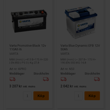
Varta Promotive Black 12v
Varta Blue Dynamic EFB 12V
110Ah I6
50Ah
VARTA
VARTA
Mått (mm) L=413 B=175 H=220
Mått (mm) L= 207 B= 175 H=
| EN:850 | PS:0 | Kg:27,8
190 |EN:550 |KG:14,8
Art nr. I6PRO
Art nr. N50
Webblager
Stockholm
Webblager
Stockholm
3 207 kr
2 042 kr
inkl. moms
inkl. moms
Köp
Köp