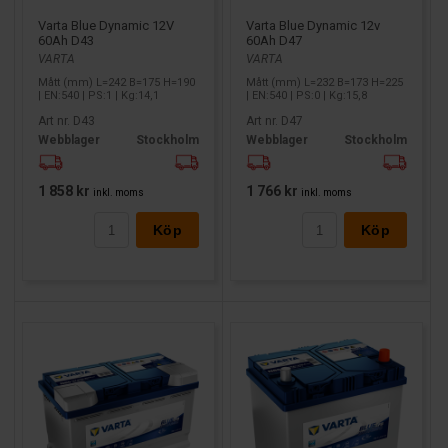
Varta Blue Dynamic 12V
Varta Blue Dynamic 12v
60Ah D43
60Ah D47
VARTA
VARTA
Mått (mm) L=242 B=175 H=190
Mått (mm) L=232 B=173 H=225
| EN:540 | PS:1 | Kg:14,1
| EN:540 | PS:0 | Kg:15,8
Art nr. D43
Art nr. D47
Webblager
Stockholm
Webblager
Stockholm
1 858 kr
1 766 kr
inkl. moms
inkl. moms
Köp
Köp