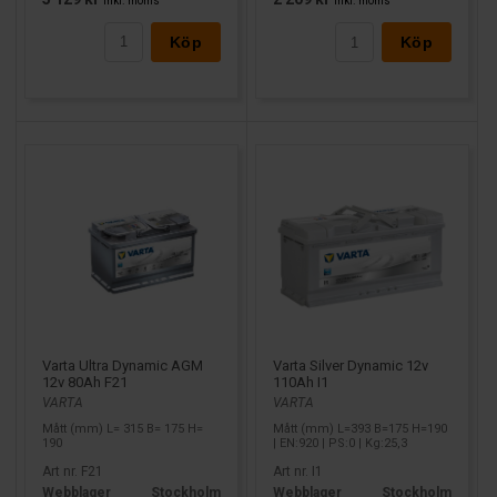
inkl. moms
inkl. moms
Köp
Köp
Varta Ultra Dynamic AGM
Varta Silver Dynamic 12v
12v 80Ah F21
110Ah I1
VARTA
VARTA
Mått (mm) L= 315 B= 175 H=
Mått (mm) L=393 B=175 H=190
190
| EN:920 | PS:0 | Kg:25,3
Art nr. F21
Art nr. I1
Webblager
Stockholm
Webblager
Stockholm