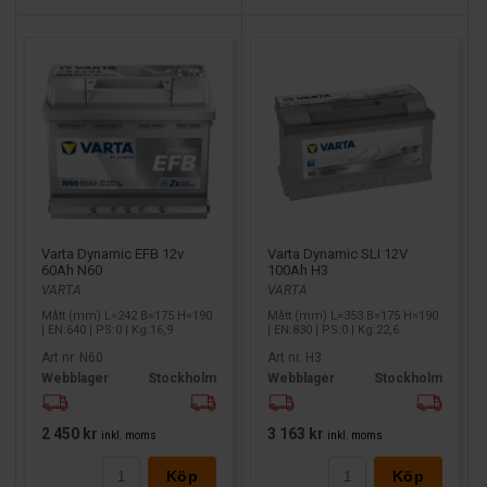
Varta Dynamic EFB 12v
Varta Dynamic SLI 12V
60Ah N60
100Ah H3
VARTA
VARTA
Mått (mm) L=242 B=175 H=190
Mått (mm) L=353 B=175 H=190
| EN:640 | PS:0 | Kg:16,9
| EN:830 | PS:0 | Kg:22,6
Art nr. N60
Art nr. H3
Webblager
Stockholm
Webblager
Stockholm
2 450 kr
3 163 kr
inkl. moms
inkl. moms
Köp
Köp