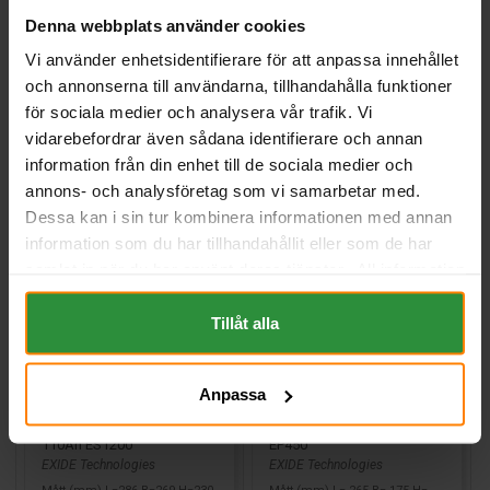
Webblager
Stockholm
Denna webbplats använder cookies
3 444 kr
inkl. moms
Vi använder enhetsidentifierare för att anpassa innehållet
3 465 kr
inkl. moms
och annonserna till användarna, tillhandahålla funktioner
Köp
Köp
för sociala medier och analysera vår trafik. Vi
vidarebefordrar även sådana identifierare och annan
information från din enhet till de sociala medier och
annons- och analysföretag som vi samarbetar med.
Dessa kan i sin tur kombinera informationen med annan
information som du har tillhandahållit eller som de har
samlat in när du har använt deras tjänster. All information
om "Cookies" och ditt val finner du på vår Cookie sida
längst ner i "footern" på sidan.
Tillåt alla
Anpassa
Exide EQUIPMENT GEL 12V
Exide DUAL AGM 12V 50Ah
110Ah ES1200
EP450
EXIDE Technologies
EXIDE Technologies