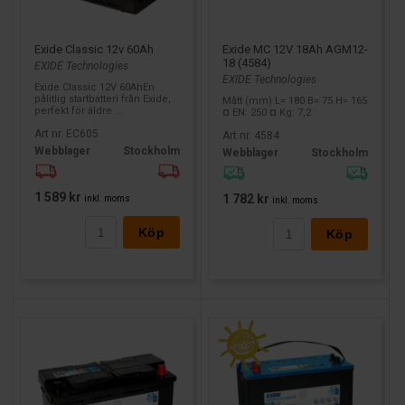
Exide Classic 12v 60Ah
Exide MC 12V 18Ah AGM12-
18 (4584)
EXIDE Technologies
EXIDE Technologies
Exide Classic 12V 60AhEn
pålitlig startbatteri från Exide,
Mått (mm) L= 180 B= 75 H= 165
perfekt för äldre ...
¤ EN: 250 ¤ Kg: 7,2
Art nr. EC605
Art nr. 4584
Webblager
Stockholm
Webblager
Stockholm
1 589 kr
1 782 kr
inkl. moms
inkl. moms
Köp
Köp