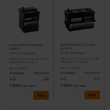
Exide VINTAGE V6 165Ah
Exide VINTAGE V6 80Ah
EU165-6
EU80-6
EXIDE Technologies
EXIDE Technologies
Mått (mm) L=330 B=174 H=234
Mått (mm) L=158 B=165 H=220
| EN:900 | PS:0 | Kg:25
| EN:600 | PS:0 | Kg:11
Art nr. EU165-6
Art nr. EU80-6
Webblager
Stockholm
Webblager
Stockholm
3 444 kr
1 829 kr
inkl. moms
inkl. moms
Köp
Köp