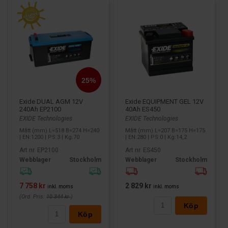
Exide DUAL AGM 12V
Exide EQUIPMENT GEL 12V
240Ah EP2100
40Ah ES450
EXIDE Technologies
EXIDE Technologies
Mått (mm) L=518 B=274 H=240
Mått (mm) L=207 B=175 H=175
| EN:1200 | PS:3 | Kg:70
| EN:280 | PS:0 | Kg:14,2
Art nr. EP2100
Art nr. ES450
Webblager
Stockholm
Webblager
Stockholm
7 758 kr
2 829 kr
inkl. moms
inkl. moms
(Ord. Pris:
10 344 kr
)
Köp
Köp