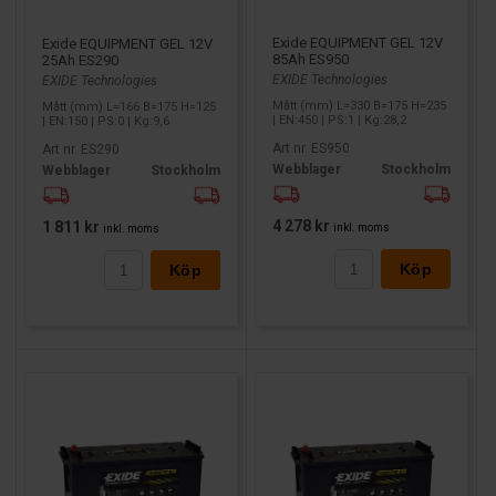
Exide EQUIPMENT GEL 12V
Exide EQUIPMENT GEL 12V
85Ah ES950
25Ah ES290
EXIDE Technologies
EXIDE Technologies
Mått (mm) L=330 B=175 H=235
Mått (mm) L=166 B=175 H=125
| EN:450 | PS:1 | Kg:28,2
| EN:150 | PS:0 | Kg:9,6
Art nr. ES950
Art nr. ES290
Webblager
Stockholm
Webblager
Stockholm
4 278 kr
1 811 kr
inkl. moms
inkl. moms
Köp
Köp