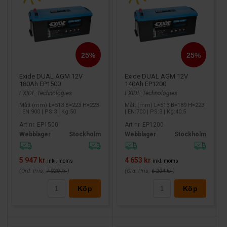
Exide DUAL AGM 12V
Exide DUAL AGM 12V
180Ah EP1500
140Ah EP1200
EXIDE Technologies
EXIDE Technologies
Mått (mm) L=513 B=223 H=223
Mått (mm) L=513 B=189 H=223
| EN:900 | PS:3 | Kg:50
| EN:700 | PS:3 | Kg:40,5
Art nr. EP1500
Art nr. EP1200
Webblager
Stockholm
Webblager
Stockholm
5 947 kr
4 653 kr
inkl. moms
inkl. moms
(Ord. Pris:
7 929 kr
)
(Ord. Pris:
6 204 kr
)
Köp
Köp