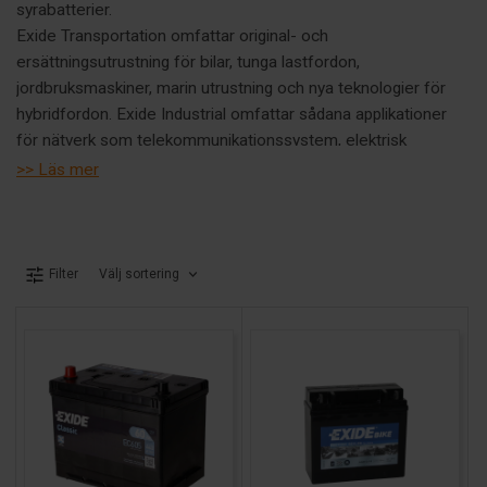
syrabatterier.
Exide Transportation omfattar original- och
ersättningsutrustning för bilar, tunga lastfordon,
jordbruksmaskiner, marin utrustning och nya teknologier för
hybridfordon. Exide Industrial omfattar sådana applikationer
för nätverk som telekommunikationssystem, elektrisk
utrustning, järnvägar, solenergisystem och avbrottsfria
>> Läs mer
elsystem (UPS), samt applikationer för transport, däribland
truckar, gruvfordon och andra arbetsfordon
Välj sortering
Filter