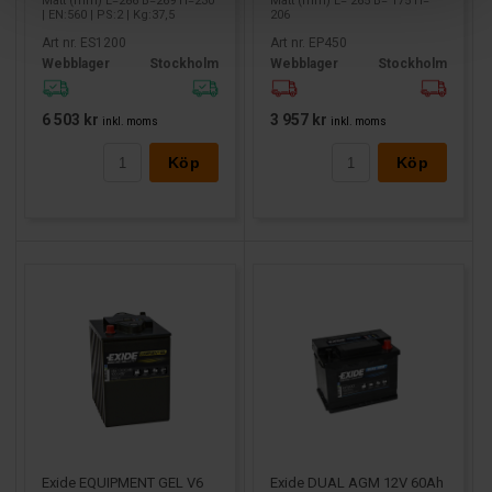
Mått (mm) L=286 B=269 H=230
Mått (mm) L= 265 B= 175 H=
| EN:560 | PS:2 | Kg:37,5
206
Art nr. ES1200
Art nr. EP450
Webblager
Stockholm
Webblager
Stockholm
6 503 kr
3 957 kr
inkl. moms
inkl. moms
Köp
Köp
Exide DUAL AGM 12V 60Ah
Exide EQUIPMENT GEL V6