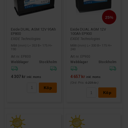
Exide DUAL AGM 12V 95Ah
Exide DUAL AGM 12V
EP800
100Ah EP900
EXIDE Technologies
EXIDE Technologies
Mått (mm) L= 353 B= 175 H=
Mått (mm) L= 330 B= 175 H=
190
240
Art nr. EP800
Art nr. EP900
Webblager
Stockholm
Webblager
Stockholm
4 307 kr
4 657 kr
inkl. moms
inkl. moms
(Ord. Pris:
6 209 kr
)
Köp
Köp