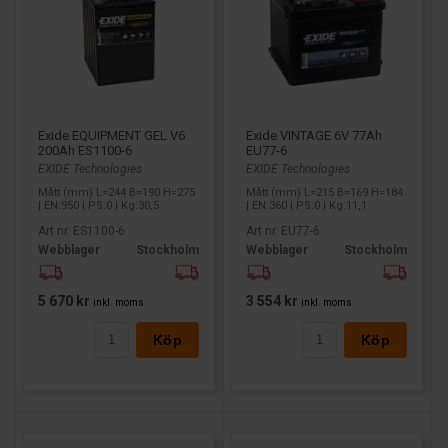
Exide EQUIPMENT GEL V6
Exide VINTAGE 6V 77Ah
200Ah ES1100-6
EU77-6
EXIDE Technologies
EXIDE Technologies
Mått (mm) L=244 B=190 H=275
Mått (mm) L=215 B=169 H=184
| EN:950 | PS:0 | Kg:30,5
| EN:360 | PS:0 | Kg:11,1
Art nr. ES1100-6
Art nr. EU77-6
Webblager
Stockholm
Webblager
Stockholm
5 670 kr
3 554 kr
inkl. moms
inkl. moms
Köp
Köp