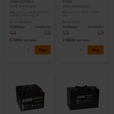
EP500
195Ah ES1000-6
EXIDE Technologies
EXIDE Technologies
Mått (mm) L= 242 B= 175 H=
Mått (mm) L=244 B=190 H=275
190
| EN:900 | PS:0 | Kg:28
Art nr. EP500
Art nr. ES1000-6
Webblager
Stockholm
Webblager
Stockholm
2 660 kr
5 238 kr
inkl. moms
inkl. moms
Köp
Köp