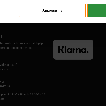
Anpassa
rt
 för snabb och professionell hjälp.
ce@batteriexpressen.se
evid Bauhaus)
-Väsby
6:30
0-12:30
 öppen 08:00-12:00 och 12:30-16:30
 50