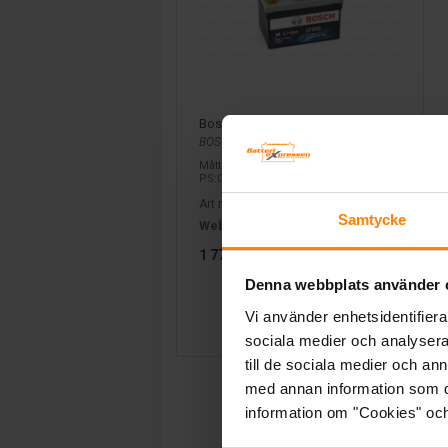
Bosch Litium Mc LTZ5S LTZ5S
BOSCH
Mått (mm) L=113 B=69 H=85 | EN:120 |
PS:0 | Kg:0,5
Art nr. LTZ5S
Samtycke
Webblager
Stockholm
1 771 kr
inkl. moms
Denna webbplats använder 
Köp
Vi använder enhetsidentifierar
sociala medier och analysera 
till de sociala medier och a
med annan information som du 
information om "Cookies" och d