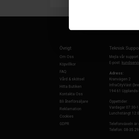
Övrigt
Teknisk Suppo
Om Oss
Mejla vår support
E-post:
kundservi
Köpvillkor
FAQ
Adress:
Vård & skötsel
Kranvägen 2
InfraCityVäst (br
Hitta Butiken
194 61 Upplands
Kontakta Oss
Bli återförsäljare
Öppettider:
Vardagar 07:30-1
Reklamation
Lunchstängt 12:0
Cookies
GDPR
Telefonväxeln är
Telefon: 08-35 29