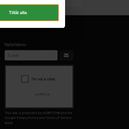
Tillåt alla
Nyhetsbrev
This site is protected by reCAPTCHA and the
Google
Privacy Policy
and
Terms of Service
apply.