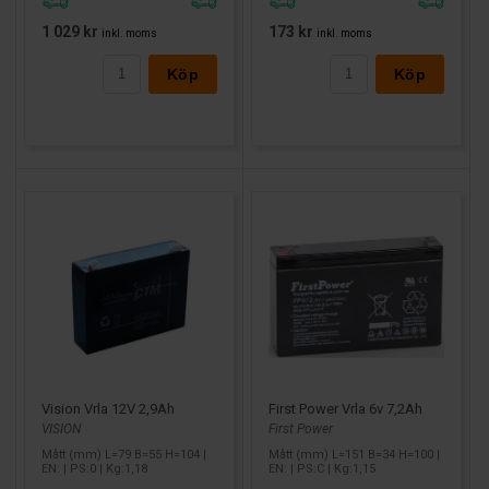
batteri avsett för
standby/float
snarare än djup cykling
samma eller högre
Ah
än original om UPS:en tillåter det
1 029 kr
173 kr
inkl. moms
inkl. moms
Larmbatteri (larm batteri 12V)
Köp
Köp
Ett
larmbatteri
är oftast ett litet 12V förseglat batteri
(AGM/VRLA) som ger reservkraft till larmcentralen vid
strömavbrott. Här är sökningar som
larmbatteri
,
larm batteri
,
och
larm batteri 12v
vanliga.
Viktigt för larm:
rätt
12V
rätt
Ah
(matcha originalspec eller högre om utrymme
finns)
rätt
mått
så det får plats i kapslingen
förseglad teknik (AGM) är standard eftersom den är
underhållsfri och byggd för standby
First Power Vrla 6v 7,2Ah
Vision Vrla 12V 2,9Ah
First Power
Behöver du hjälp att välja?
VISION
Mått (mm) L=151 B=34 H=100 |
Mått (mm) L=79 B=55 H=104 |
EN: | PS:C | Kg:1,15
EN: | PS:0 | Kg:1,18
Om du är osäker: börja med att svara på två frågor: