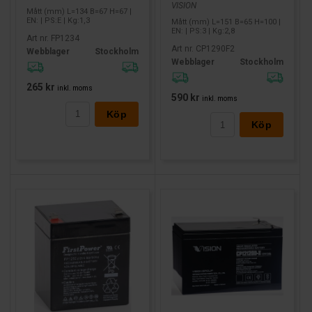
VISION
Mått (mm) L=134 B=67 H=67 |
EN: | PS:E | Kg:1,3
Mått (mm) L=151 B=65 H=100 |
EN: | PS:3 | Kg:2,8
Art nr. FP1234
Art nr. CP1290F2
Webblager
Stockholm
Webblager
Stockholm
265 kr
inkl. moms
590 kr
inkl. moms
Köp
Köp