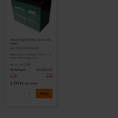
Xupai Agm Deep Cycle 12v
45Ah
BATTERIEXPRESSEN
Mått (mm) L=226 B=120 H=172
| EN: | PS:3 | Kg:13,4
Art nr. 6EVF45
Webblager
Stockholm
2 191 kr
inkl. moms
Köp