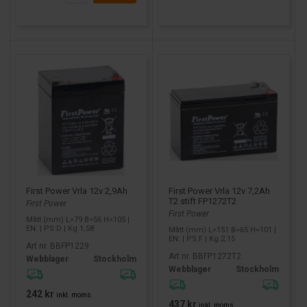
solcellsbatteri
,
solcellsbatterier
,
solcells batteri
,
batteri
till solceller
,
batteri solceller
,
batteri för solceller
och
batteri solcell
.
För solcell är det extra viktigt att tänka på:
Cykling
(hur ofta batteriet laddas/urladdas)
Urladdningsdjup (DoD):
djupare urladdning ger mer
användbar energi men kan minska livslängden för vissa
blytekniker
Systemspänning:
12V/24V/48V och hur banken byggs
Laddprofil:
batteriet måste laddas rätt av
solcellsregulatorn
First Power Vrla 12v 7,2Ah
First Power Vrla 12v 2,9Ah
T2 stift FP1272T2
Off grid batteri
First Power
First Power
Mått (mm) L=79 B=56 H=105 |
EN: | PS:D | Kg:1,58
Mått (mm) L=151 B=65 H=101 |
Med
off grid batteri
menar man ofta ett batteri för stuga,
EN: | PS:F | Kg:2,15
Art nr. BBFP1229
fritidshus, husvagn/husbil (stationärt använd) eller annan plats
Art nr. BBFP1272T2
Webblager
Stockholm
utan nätanslutning. Här är batteriet din energibank, så kraven
Webblager
Stockholm
på cykelliv och robusthet är ofta högre än i en ren UPS.
242 kr
inkl. moms
437 kr
inkl. moms