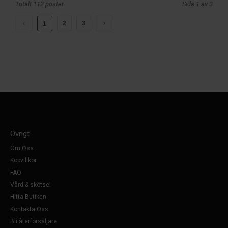
Totalt 112 poster
Sida 1 av 3
2
3
1
Övrigt
Om Oss
Köpvillkor
FAQ
Vård & skötsel
Hitta Butiken
Kontakta Oss
Bli återförsäljare