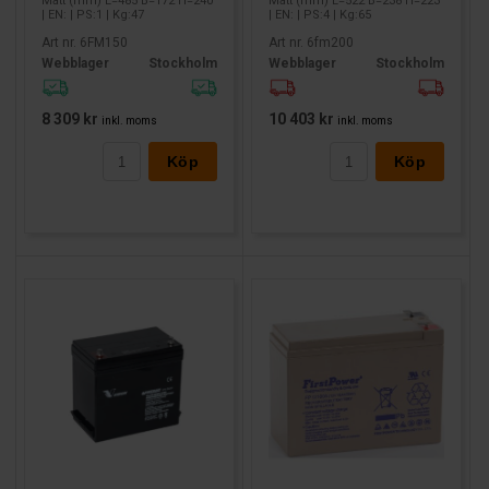
Mått (mm) L=485 B=172 H=240
Mått (mm) L=522 B=238 H=223
| EN: | PS:1 | Kg:47
| EN: | PS:4 | Kg:65
Art nr. 6FM150
Art nr. 6fm200
Webblager
Stockholm
Webblager
Stockholm
8 309 kr
10 403 kr
inkl. moms
inkl. moms
Köp
Köp