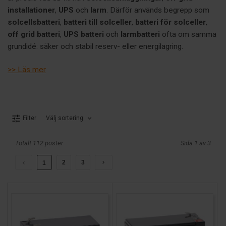
installationer
,
UPS
och
larm
. Därför används begrepp som
solcellsbatteri
,
batteri till solceller
,
batteri för solceller
,
off grid batteri
,
UPS batteri
och
larmbatteri
ofta om samma
grundidé: säker och stabil reserv- eller energilagring.
Skillnaden är att behoven varierar kraftigt mellan applikationer:
>> Läs mer
Solcell/off-grid: många cykler och ofta djupare
urladdning.
UPS/larm: mest standby/float-laddning och korta
Välj sortering
Filter
urladdningar vid strömavbrott.
Det gör att “rätt batteri” inte bara handlar om Ah och pris, utan
Totalt 112 poster
Sida 1 av 3
om teknik och användningsfall.
2
3
1
Kort skillnad mot traktionärabatterier:
förbrukningsbatterier
används typiskt som
stationär energilagring/reservkraft
(t.ex. solcell, UPS, larm), medan traktionärbatterier (deep-
cycle/motive) är byggda för att
driva fordon och maskiner
och cyklas mer “i drift” (t.ex. golfbil, städmaskin, lift).