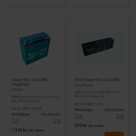
First Power Vrla 12v 2,6Ah
Vision Vrla 12v 20Ah
Högström
First Power
VISION
Mått (mm) L=178 B=34 H=71 |
EN: | PS:F | Kg:0,94
Mått (mm) L=181 B=77 H=167 |
EN: | PS:0 | Kg:6,5
Art nr. BBFP1226
Art nr. HP12-116W
Webblager
Stockholm
Webblager
Stockholm
230 kr
inkl. moms
1 342 kr
inkl. moms