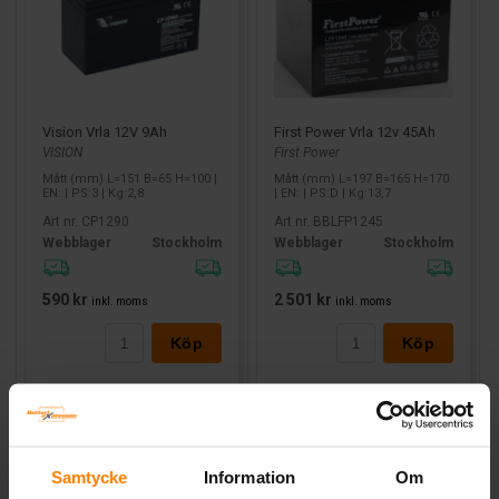
Vision Vrla 12V 9Ah
First Power Vrla 12v 45Ah
VISION
First Power
Mått (mm) L=151 B=65 H=100 |
Mått (mm) L=197 B=165 H=170
EN: | PS:3 | Kg:2,8
| EN: | PS:D | Kg:13,7
Art nr. CP1290
Art nr. BBLFP1245
Webblager
Stockholm
Webblager
Stockholm
590 kr
2 501 kr
inkl. moms
inkl. moms
Köp
Köp
Samtycke
Information
Om