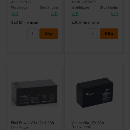
Art nr. BBFP672
Art nr. CP1229
Webblager
Stockholm
Webblager
Är det
solcellsbatteri/off grid
Stockholm
(cykling) eller
UPS/larm
(standby)?
Vilken
spänning
och
kapacitet
har du idag (V och Ah),
236 kr
323 kr
inkl. moms
inkl. moms
och vilka mått/anslutningar krävs?
Köp
Köp
Har du dessa uppgifter är det lätt att filtrera fram rätt
alternativ. Saknas uppgifter, ta en bild på etiketten och
anslutningarna så går det snabbare att matcha.
First Power Vrla 12v 3,4Ah
Vision Vrla 12V 9Ah
(T2=6,3mm)
First Power