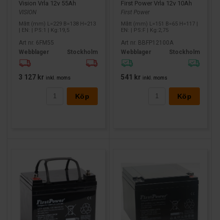
Vision Vrla 12v 55Ah
First Power Vrla 12v 10Ah
VISION
First Power
Mått (mm) L=229 B=138 H=213
Mått (mm) L=151 B=65 H=117 |
| EN: | PS:1 | Kg:19,5
EN: | PS:F | Kg:2,75
Art nr. 6FM55
Art nr. BBFP12100A
Webblager
Stockholm
Webblager
Stockholm
3 127 kr
541 kr
inkl. moms
inkl. moms
Köp
Köp