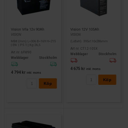
Vision 12V 105Ah
Vision Vrla 12v 90Ah
VISION
VISION
(LxBxH): 395x110x286mm
Mått (mm) L=306 B=169 H=215
| EN: | PS:1 | Kg:26,5
Art nr. CT12-105X
Art nr. 6FM90
Webblager
Stockholm
Webblager
Stockholm
4 675 kr
inkl. moms
4 794 kr
inkl. moms
Köp
Köp