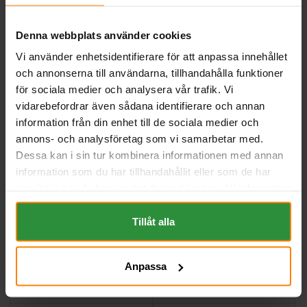
Denna webbplats använder cookies
Vi använder enhetsidentifierare för att anpassa innehållet
och annonserna till användarna, tillhandahålla funktioner
för sociala medier och analysera vår trafik. Vi
vidarebefordrar även sådana identifierare och annan
First Power Vrla 12v 26Ah
Vision Vrla 12v 33Ah
information från din enhet till de sociala medier och
First Power
VISION
annons- och analysföretag som vi samarbetar med.
Mått (mm) L=165 B=176 H=127
Mått (mm) L=195 B=130 H=168
| EN: | PS:D | Kg:7,9
| EN: | PS:1 | Kg:10,2
Dessa kan i sin tur kombinera informationen med annan
Art nr. BBFP12260
Art nr. 6FM33
information som du har tillhandahållit eller som de har
Webblager
Stockholm
Webblager
Stockholm
samlat in när du har använt deras tjänster. All information
om "Cookies" och ditt val finner du på vår Cookie sida
1 593 kr
2 034 kr
inkl. moms
inkl. moms
längst ner i "footern" på sidan.
Tillåt alla
Köp
Köp
Anpassa