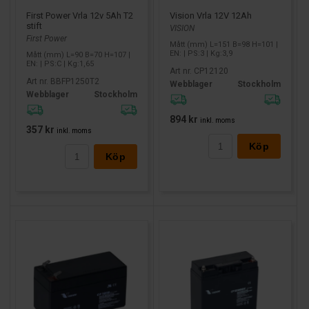
Vision Vrla 12V 12Ah
First Power Vrla 12v 5Ah T2
stift
VISION
First Power
Mått (mm) L=151 B=98 H=101 |
EN: | PS:3 | Kg:3,9
Mått (mm) L=90 B=70 H=107 |
EN: | PS:C | Kg:1,65
Art nr. CP12120
Art nr. BBFP1250T2
Webblager
Stockholm
Webblager
Stockholm
894 kr
inkl. moms
357 kr
inkl. moms
Köp
Köp