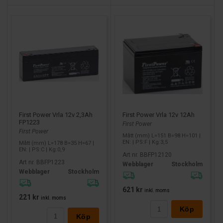
Litium (oftast LiFePO4)
LiFePO4 är populärt i många solcells- och off-grid-
installationer tack vare hög användbar kapacitet, låg vikt och
många cykler. På den här sidan visar vi dock inte
litiumprodukter. Våra litiumbatterier hittar du på vår litiumsida,
klicka här >>
När du väljer litium behöver systemet vara kompatibelt och
batteriet ska ha rätt
BMS
.
BMS (Battery Management
System)
är batteriets styr- och skyddselektronik som
övervakar batteripacket (t.ex. spänning, ström och temperatur)
First Power Vrla 12v 2,3Ah
First Power Vrla 12v 12Ah
och hjälper till att skydda cellerna och hantera funktioner som
FP1223
First Power
cellbalansering.
First Power
Mått (mm) L=151 B=98 H=101 |
EN: | PS:F | Kg:3,5
Mått (mm) L=178 B=35 H=67 |
EN: | PS:C | Kg:0,9
(Slutpoäng: UPS/larm = ofta AGM. Solcell/off-grid = AGM/GEL
Art nr. BBFP12120
eller LiFePO4 beroende på budget och krav.)
Art nr. BBFP1223
Webblager
Stockholm
Webblager
Stockholm
Solcellsbatteri
621 kr
inkl. moms
221 kr
inkl. moms
Ett
solcellsbatteri
lagrar energin från solpaneler så att du kan
Köp
använda den när solen inte skiner. Därför söker många på
Köp