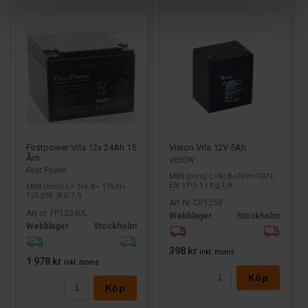
Firstpower Vrla 12v 24Ah 15
Vision Vrla 12V 5Ah
Års
VISION
First Power
Mått (mm) L=90 B=70 H=107 |
EN: | PS:1 | Kg:1,8
Mått (mm) L= 166 B= 175 H=
125 |EN: |KG:7,9
Art nr. CP1250
Art nr. FP12240L
Webblager
Stockholm
Webblager
Stockholm
398 kr
inkl. moms
1 978 kr
inkl. moms
Köp
Köp