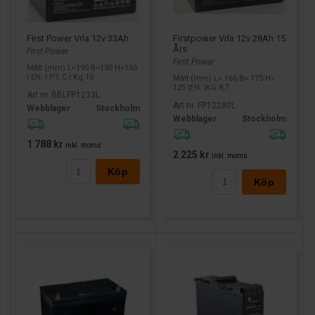
Firstpower Vrla 12v 28Ah 15
First Power Vrla 12v 33Ah
Års
First Power
First Power
Mått (mm) L=195 B=130 H=155
| EN: | PS:C | Kg:10
Mått (mm) L= 166 B= 175 H=
125 |EN: |KG:8,7
Art nr. BBLFP1233L
Art nr. FP12280L
Webblager
Stockholm
Webblager
Stockholm
1 788 kr
inkl. moms
2 225 kr
inkl. moms
Köp
Köp