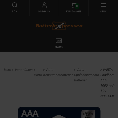
0
SÖK
LOGGA IN
KUNDVAGN
MENY
MOMS
Hem
»
Varumärken
»
»
Varta -
»
Varta -
» VARTA
Varta
Konsumentbatterier
Uppladningsbara
Laddbart
Batterier
AAA
1000mAh
1,2v
NiMH 4st