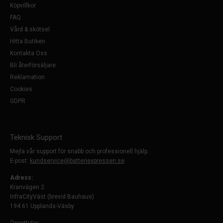
Köpvillkor
FAQ
Vård & skötsel
Hitta Butiken
Kontakta Oss
Bli återförsäljare
Reklamation
Cookies
GDPR
Teknisk Support
Mejla vår support för snabb och professionell hjälp.
E-post:
kundservice@batteriexpressen.se
Adress:
Kranvägen 2
InfraCityVäst (brevid Bauhaus)
194 61 Upplands-Väsby