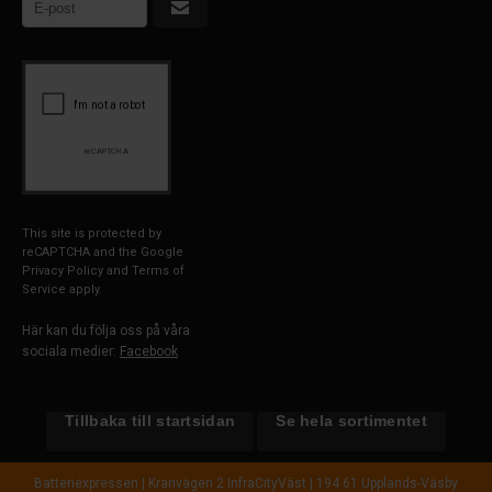
This site is protected by
reCAPTCHA and the Google
Privacy Policy
and
Terms of
Service
apply.
Här kan du följa oss på våra
sociala medier:
Facebook
Tillbaka till startsidan
Se hela sortimentet
Batteriexpressen | Kranvägen 2 InfraCityVäst | 194 61 Upplands-Väsby