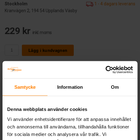
Stockholm
1 - 4 dagars leverans
Kranvägen 2, 194 54 Upplands Väsby
229 kr
inkl. moms
Lägg i kundvagnen
Samtycke
Information
Om
SPECIFIKATION
VARTA Laddbart AAA 1000mAh 1,2v NiMH 4st
Denna webbplats använder cookies
Vi använder enhetsidentifierare för att anpassa innehållet
och annonserna till användarna, tillhandahålla funktioner
Tillverkare:
VARTA-Konsumentbatterier
för sociala medier och analysera vår trafik. Vi
Artikelnummer:
5703301404