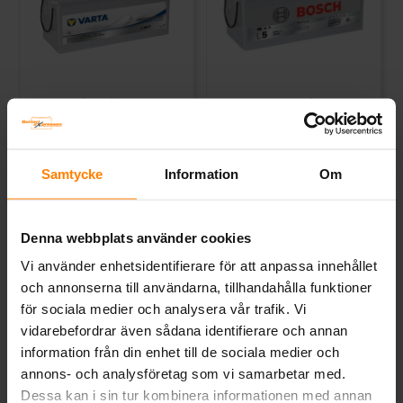
Varta Prof. Dual Purpose 12v
BOSCH 12V 140Ah -
140Ah
Fritidsbatteri
VARTA
BOSCH
Mått (mm) L=513 B=189 H=223 |
Mått (mm) L= 513 B= 189 H=
EN:800 | PS:3 | Kg:36,6
223
Samtycke
Information
Om
Art nr. LFD140
Art nr. L5075
Webblager
Stockholm
Webblager
Stockholm
Denna webbplats använder cookies
4 077 kr
4 199 kr
inkl. moms
inkl. moms
Vi använder enhetsidentifierare för att anpassa innehållet
och annonserna till användarna, tillhandahålla funktioner
Köp
Köp
för sociala medier och analysera vår trafik. Vi
vidarebefordrar även sådana identifierare och annan
information från din enhet till de sociala medier och
annons- och analysföretag som vi samarbetar med.
Dessa kan i sin tur kombinera informationen med annan