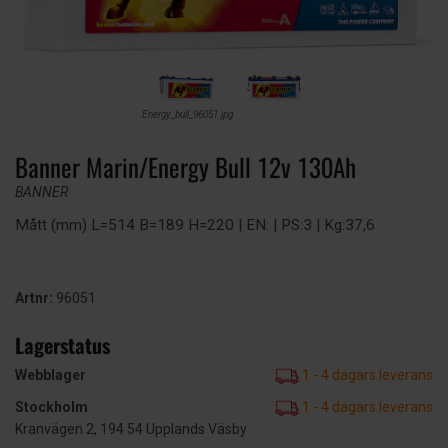
Energy_bull_96051.jpg
Banner Marin/Energy Bull 12v 130Ah
BANNER
Mått (mm) L=514 B=189 H=220 | EN: | PS:3 | Kg:37,6
Artnr:
96051
Lagerstatus
Webblager
1 - 4 dagars leverans
Stockholm
1 - 4 dagars leverans
Kranvägen 2, 194 54 Upplands Väsby