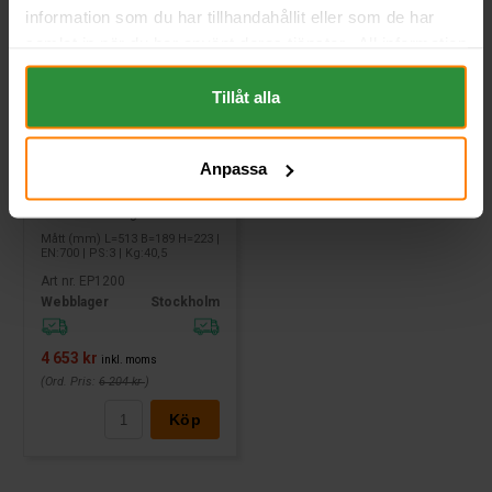
information som du har tillhandahållit eller som de har
samlat in när du har använt deras tjänster. All information
om "Cookies" och ditt val finner du på vår Cookie sida
längst ner i "footern" på sidan.
Tillåt alla
Anpassa
Exide DUAL AGM 12V
140Ah EP1200
EXIDE Technologies
Mått (mm) L=513 B=189 H=223 |
EN:700 | PS:3 | Kg:40,5
Art nr. EP1200
Webblager
Stockholm
4 653 kr
inkl. moms
(Ord. Pris:
6 204 kr
)
Köp