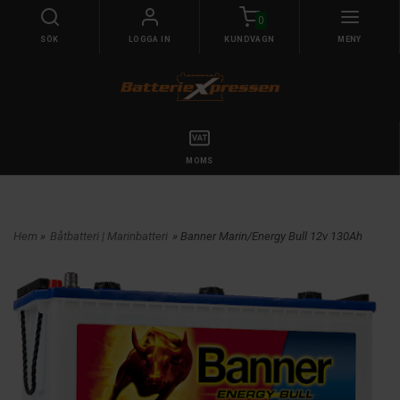
0
SÖK
LOGGA IN
KUNDVAGN
MENY
MOMS
Hem
»
Båtbatteri | Marinbatteri
» Banner Marin/Energy Bull 12v 130Ah