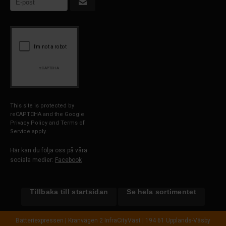
This site is protected by
reCAPTCHA and the Google
Privacy Policy
and
Terms of
Service
apply.
Här kan du följa oss på våra
sociala medier:
Facebook
Tillbaka till startsidan
Se hela sortimentet
Batteriexpressen | Kranvägen 2 InfraCityVäst | 194 61 Upplands-Väsby