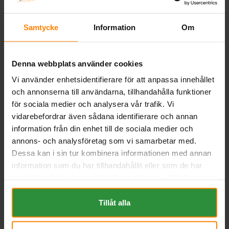
BESKRIVNING
Samtycke
Information
Om
Liknande produkter och/eller tillbehör:
Denna webbplats använder cookies
Vi använder enhetsidentifierare för att anpassa innehållet
och annonserna till användarna, tillhandahålla funktioner
för sociala medier och analysera vår trafik. Vi
vidarebefordrar även sådana identifierare och annan
information från din enhet till de sociala medier och
annons- och analysföretag som vi samarbetar med.
Dessa kan i sin tur kombinera informationen med annan
Bosch S4 12v 44Ah S4000
Tudor TECHNICA 12V 44Ah
TB440
information som du har tillhandahållit eller som de har
BOSCH
TUDOR
samlat in när du har använt deras tjänster. All information
Mått (mm) L= 175 B= 175 H=
Mått (mm) L= 175 B= 175 H=
om "Cookies" och ditt val finner du på vår Cookie sida
190
190
längst ner i "footern" på sidan.
Tillåt alla
Art nr. S4000
Art nr. TB440
Webblager
Stockholm
Webblager
Stockholm