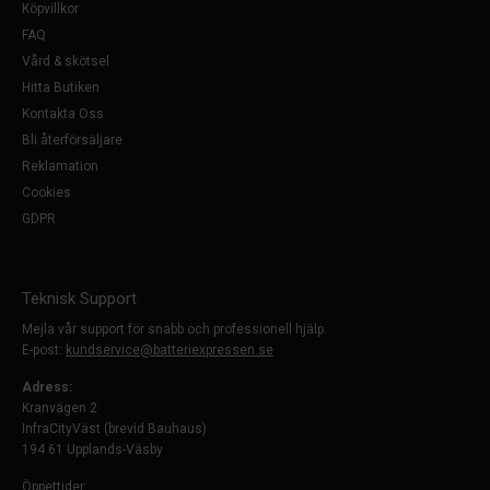
Köpvillkor
FAQ
Vård & skötsel
Hitta Butiken
Kontakta Oss
Bli återförsäljare
Reklamation
Cookies
GDPR
Teknisk Support
Mejla vår support för snabb och professionell hjälp.
E-post:
kundservice@batteriexpressen.se
Adress:
Kranvägen 2
InfraCityVäst (brevid Bauhaus)
194 61 Upplands-Väsby
Öppettider: