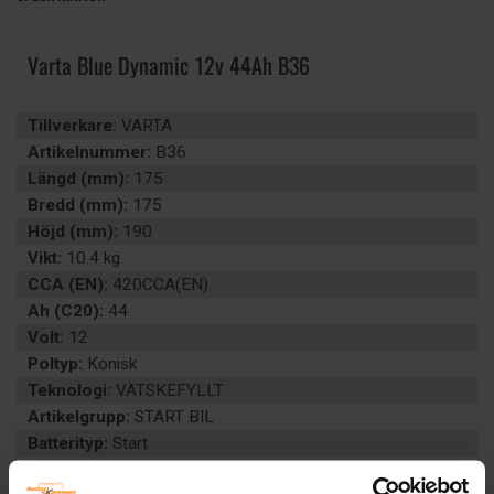
Varta Blue Dynamic 12v 44Ah B36
Tillverkare:
VARTA
Artikelnummer:
B36
Längd (mm):
175
Bredd (mm):
175
Höjd (mm):
190
Vikt:
10.4 kg
CCA (EN):
420CCA(EN)
Ah (C20):
44
Volt:
12
Poltyp:
Konisk
Teknologi:
VÄTSKEFYLLT
Artikelgrupp:
START BIL
Batterityp:
Start
Underhållsfritt:
JA