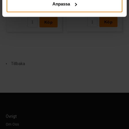
Anpassa
1 420 kr
980 kr
inkl. moms
inkl. moms
(Ord. Pris:
1 306 kr
)
Köp
Köp
Tillbaka
Övrigt
Om Oss