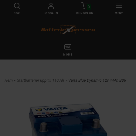
0
SÖK
LOGGA IN
KUNDVAGN
MENY
MOMS
Hem
»
Startbatterier upp till 110 Ah
» Varta Blue Dynamic 12v 44Ah B36