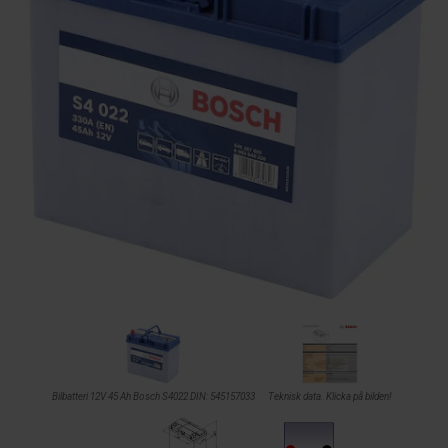
Bilbatteri 12V 45 Ah Bosch S4022 DIN: 545157033
Teknisk data. Klicka på bilden!