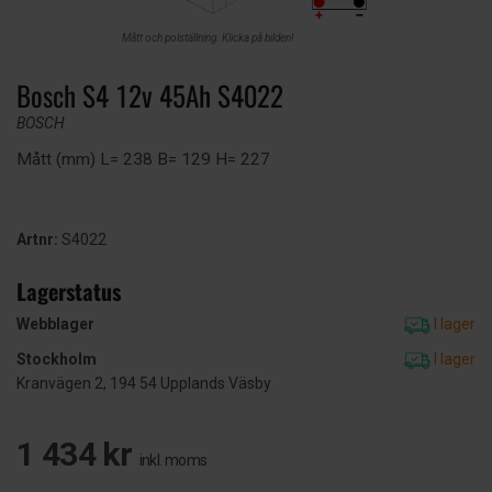
Mått och polställning. Klicka på bilden!
Bosch S4 12v 45Ah S4022
BOSCH
Mått (mm) L= 238 B= 129 H= 227
Artnr:
S4022
Lagerstatus
Webblager
I lager
Stockholm
I lager
Kranvägen 2, 194 54 Upplands Väsby
1 434 kr
inkl. moms