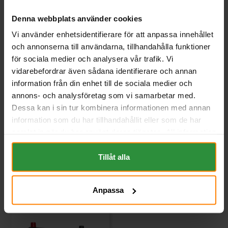
Denna webbplats använder cookies
Vi använder enhetsidentifierare för att anpassa innehållet
och annonserna till användarna, tillhandahålla funktioner
Tudor TECHNICA 12V 45Ah
Varta Blue Dynamic 12v
för sociala medier och analysera vår trafik. Vi
TB457
45Ah B33
vidarebefordrar även sådana identifierare och annan
TUDOR
VARTA
information från din enhet till de sociala medier och
Mått (mm) L= 237 B= 127 H=
Mått (mm) L=238 B=129 H=227 |
227
EN:330 | PS:1 | Kg:11,7
annons- och analysföretag som vi samarbetar med.
Art nr. TB457
Art nr. B33
Dessa kan i sin tur kombinera informationen med annan
Webblager
Stockholm
Webblager
Stockholm
information som du har tillhandahållit eller som de har
samlat in när du har använt deras tjänster. All information
997 kr
1 452 kr
inkl. moms
inkl. moms
om "Cookies" och ditt val finner du på vår Cookie sida
(Ord. Pris:
1 329 kr
)
längst ner i "footern" på sidan.
Tillåt alla
Köp
Köp
Anpassa