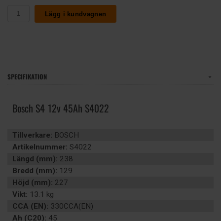
Lägg i kundvagnen
SPECIFIKATION
Bosch S4 12v 45Ah S4022
Tillverkare:
BOSCH
Artikelnummer:
S4022
Längd (mm):
238
Bredd (mm):
129
Höjd (mm):
227
Vikt:
13.1 kg
CCA (EN):
330CCA(EN)
Ah (C20):
45