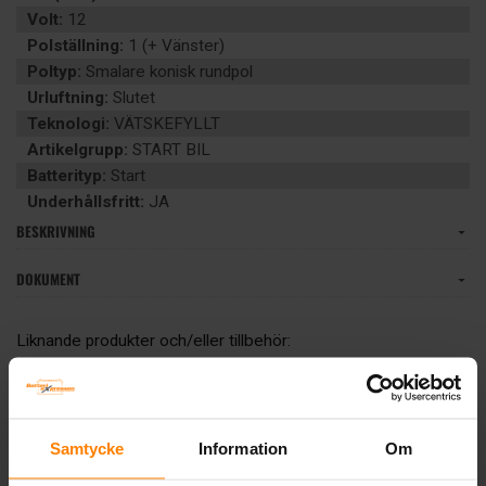
Volt:
12
Polställning:
1 (+ Vänster)
Poltyp:
Smalare konisk rundpol
Urluftning:
Slutet
Teknologi:
VÄTSKEFYLLT
Artikelgrupp:
START BIL
Batterityp:
Start
Underhållsfritt:
JA
BESKRIVNING
DOKUMENT
Liknande produkter och/eller tillbehör:
Samtycke
Information
Om