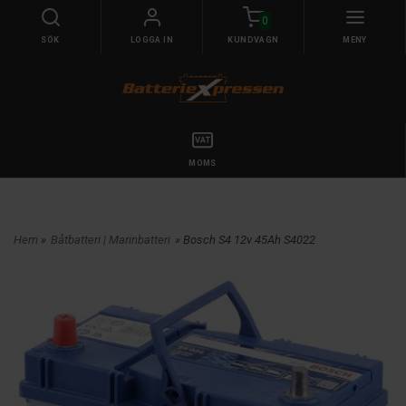
0
SÖK
LOGGA IN
KUNDVAGN
MENY
MOMS
Hem
»
Båtbatteri | Marinbatteri
» Bosch S4 12v 45Ah S4022