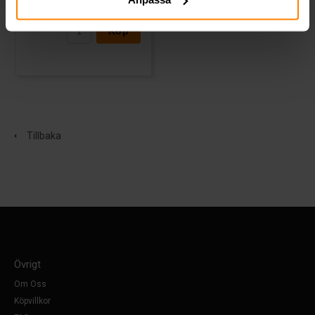
2 199 kr
inkl. moms
Köp
Tillbaka
Övrigt
Om Oss
Köpvillkor