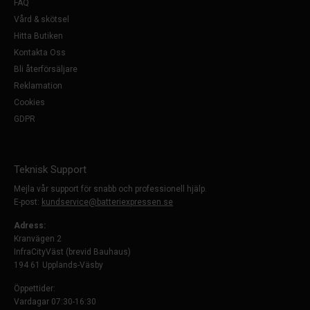
FAQ
Vård & skötsel
Hitta Butiken
Kontakta Oss
Bli återförsäljare
Reklamation
Cookies
GDPR
Teknisk Support
Mejla vår support för snabb och professionell hjälp.
E-post:
kundservice@batteriexpressen.se
Adress:
Kranvägen 2
InfraCityVäst (brevid Bauhaus)
194 61 Upplands-Väsby
Öppettider:
Vardagar 07:30-16:30