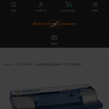
0
SÖK
LOGGA IN
KUNDVAGN
MENY
MOMS
Hem
»
--- Alla Artiklar
» Varta Blue Dynamic 12v 72Ah E43