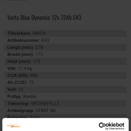
Varta Blue Dynamic 12v 72Ah E43
Tillverkare:
VARTA
Artikelnummer:
E43
Längd (mm):
278
Bredd (mm):
175
Höjd (mm):
175
Vikt:
17.4 kg
CCA (EN):
680
Ah (C20):
72
Volt:
12
Poltyp:
Konisk
Teknologi:
VÄTSKEFYLLT
Artikelgrupp:
START BIL
Batterityp:
Start
Underhållsfritt:
JA