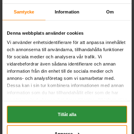
BESKRIVNING
Samtycke
Information
Om
Liknande produkter och/eller tillbehör:
Denna webbplats använder cookies
Vi använder enhetsidentifierare för att anpassa innehållet
och annonserna till användarna, tillhandahålla funktioner
för sociala medier och analysera vår trafik. Vi
vidarebefordrar även sådana identifierare och annan
information från din enhet till de sociala medier och
annons- och analysföretag som vi samarbetar med.
Dessa kan i sin tur kombinera informationen med annan
Bosch S4 12v 72Ah S4007
information som du har tillhandahållit eller som de har
BOSCH
samlat in när du har använt deras tjänster. All information
Mått (mm) L= 278 B= 175 H=
om "Cookies" och ditt val finner du på vår Cookie sida
175
längst ner i "footern" på sidan.
Tillåt alla
Art nr. S4007
Webblager
Stockholm
Anpassa