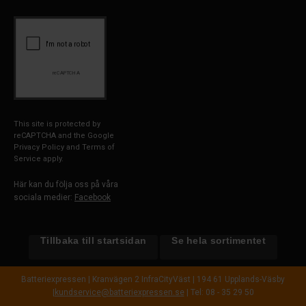
This site is protected by
reCAPTCHA and the Google
Privacy Policy
and
Terms of
Service
apply.
Här kan du följa oss på våra
sociala medier:
Facebook
Tillbaka till startsidan
Se hela sortimentet
Batteriexpressen | Kranvägen 2 InfraCityVäst | 194 61 Upplands-Väsby
|
kundservice@batteriexpressen.se
| Tel: 08 - 35 29 50