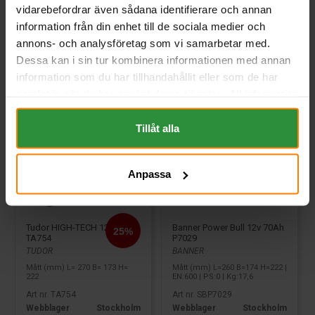
vidarebefordrar även sådana identifierare och annan
Köp
Köp
information från din enhet till de sociala medier och
annons- och analysföretag som vi samarbetar med.
Dessa kan i sin tur kombinera informationen med annan
information som du har tillhandahållit eller som de har
samlat in när du har använt deras tjänster. All information
om "Cookies" och ditt val finner du på vår Cookie sida
längst ner i "footern" på sidan.
Tillåt alla
Anpassa
Banner Power Bull 12v 70Ah
Tudor HIGH-TECH 12V 75Ah
P7029
TA754
BANNER
TUDOR
Mått (mm) L=260 B=174 H=222 |
Mått (mm) L= 270 B= 173 H=
EN:600 | PS:0 | Kg:17,6
222
Art nr. SBP7029
Art nr. TA754
Webblager
Stockholm
Webblager
Stockholm