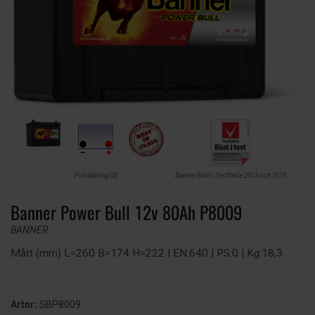
Polställning (0)
Banner Bäst i Testfakta 2013 och 2015
Banner Power Bull 12v 80Ah P8009
BANNER
Mått (mm) L=260 B=174 H=222 | EN:640 | PS:0 | Kg:18,3
Artnr:
SBP8009