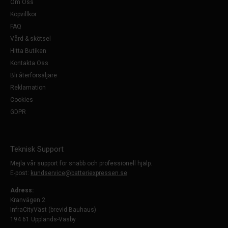
Om Oss
Köpvillkor
FAQ
Vård & skötsel
Hitta Butiken
Kontakta Oss
Bli återförsäljare
Reklamation
Cookies
GDPR
Teknisk Support
Mejla vår support för snabb och professionell hjälp.
E-post:
kundservice@batteriexpressen.se
Adress:
Kranvägen 2
InfraCityVäst (brevid Bauhaus)
194 61 Upplands-Väsby