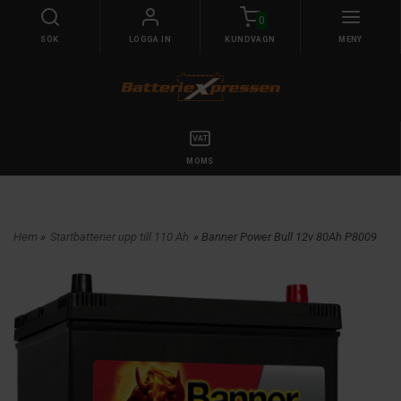
0
SÖK
LOGGA IN
KUNDVAGN
MENY
MOMS
Hem
»
Startbatterier upp till 110 Ah
» Banner Power Bull 12v 80Ah P8009