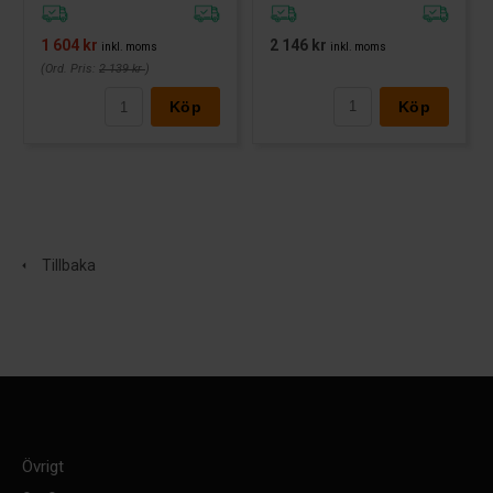
2 146 kr
1 604 kr
inkl. moms
inkl. moms
(Ord. Pris:
2 139 kr
)
Köp
Köp
Tillbaka
Övrigt