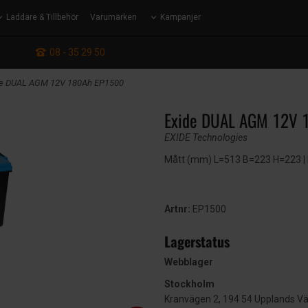
Laddare & Tillbehör
Varumärken
Kampanjer
: 08 - 35 29 50
de DUAL AGM 12V 180Ah EP1500
Exide DUAL AGM 12V 
EXIDE Technologies
Mått (mm) L=513 B=223 H=223 | E
Artnr:
EP1500
Lagerstatus
Webblager
Stockholm
Kranvägen 2, 194 54 Upplands V