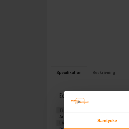
Specifikation
Beskrivning
Exide DUAL AGM 12V 180Ah EP
Tillverkare:
EXIDE Technologies
Artikelnummer:
EP1500
Samtycke
Längd (mm):
513