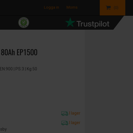
Logga in
Moms
(0)
180Ah EP1500
N:900 | PS:3 | Kg:50
I lager
I lager
äsby