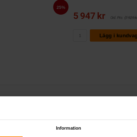
5 947 kr
Ord. Pris
(7 929 kr
Lägg i kundva
1500
Information