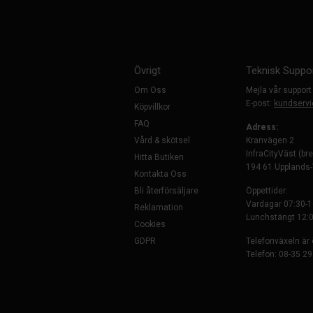
Övrigt
Teknisk Suppo
Om Oss
Mejla vår support
E-post:
kundservi
Köpvillkor
FAQ
Adress:
Vård & skötsel
Kranvägen 2
InfraCityVäst (br
Hitta Butiken
194 61 Upplands
Kontakta Oss
Bli återförsäljare
Öppettider:
Vardagar 07:30-1
Reklamation
Lunchstängt 12:0
Cookies
GDPR
Telefonväxeln är
Telefon: 08-35 29