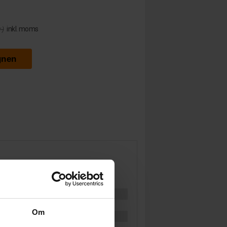
inkl. moms
 )
gnen
Om