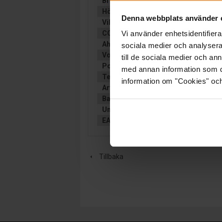
Bredd (mm):
223
Höjd (mm):
223
Denna webbplats använder 
Vikt:
50 kg
CCA (EN):
900CCA(EN)
Vi använder enhetsidentifierar
Ah (C20):
180
sociala medier och analysera 
Volt:
12
till de sociala medier och a
Poltyp:
Konisk
med annan information som du 
Teknologi:
AGM
information om "Cookies" och d
Artikelgrupp:
FRITID
Batterityp:
Start/förbrukning
Underhållsfritt:
JA
EAN:
3661024035941
Tillbaka