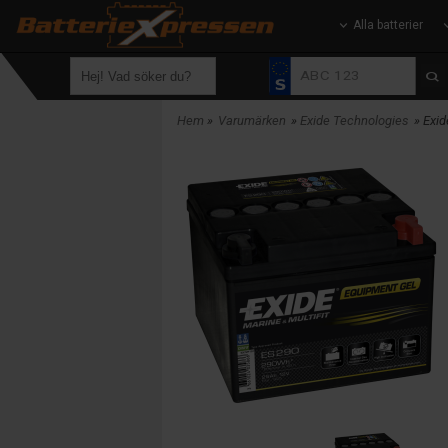
Alla batterier
Hem
»
Varumärken
»
Exide Technologies
» Exi