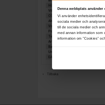
Bredd (mm):
175
Höjd (mm):
125
Denna webbplats använder 
Vikt:
9.6 kg
CCA (EN):
150CCA(EN)
Vi använder enhetsidentifierar
Ah (C20):
100
sociala medier och analysera 
Volt:
12
till de sociala medier och a
Poltyp:
Konisk
med annan information som du 
Teknologi:
GEL
information om "Cookies" och d
Artikelgrupp:
FRITID
Batterityp:
Start/förbrukning
Underhållsfritt:
JA
EAN:
3661024035866
Tillbaka