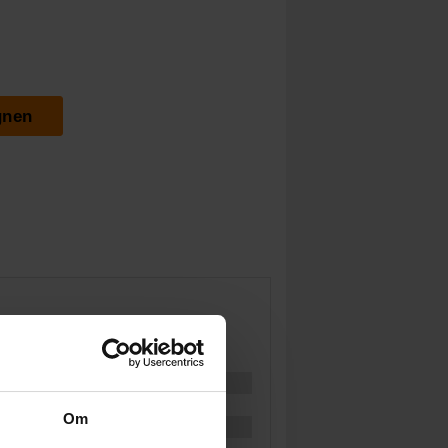
gnen
Om