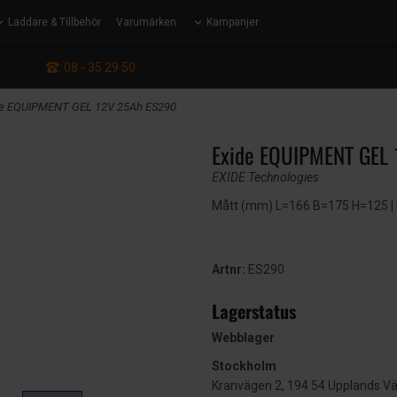
Laddare & Tillbehör
Varumärken
Kampanjer
: 08 - 35 29 50
de EQUIPMENT GEL 12V 25Ah ES290
Exide EQUIPMENT GEL
EXIDE Technologies
Mått (mm) L=166 B=175 H=125 | EN
Artnr:
ES290
Lagerstatus
Webblager
Stockholm
Kranvägen 2, 194 54 Upplands V