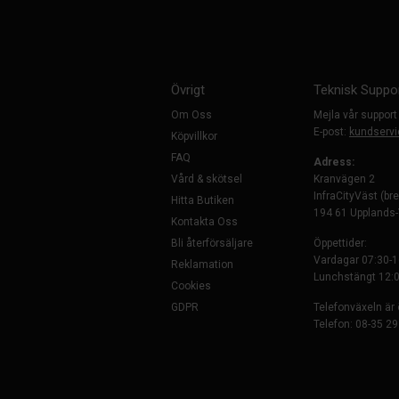
Övrigt
Teknisk Suppo
Om Oss
Mejla vår support
E-post:
kundservi
Köpvillkor
FAQ
Adress:
Vård & skötsel
Kranvägen 2
InfraCityVäst (br
Hitta Butiken
194 61 Upplands
Kontakta Oss
Bli återförsäljare
Öppettider:
Vardagar 07:30-1
Reklamation
Lunchstängt 12:0
Cookies
GDPR
Telefonväxeln är
Telefon: 08-35 29