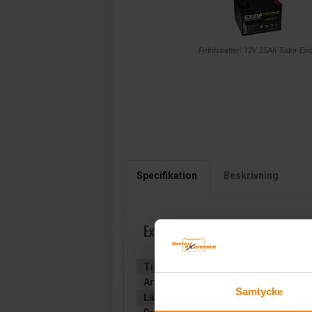
Fritidsbatteri 12V 25Ah Tudor Exi
Specifikation
Beskrivning
Exide EQUIPMENT GEL 12V 25Ah
Tillverkare:
EXIDE Technologies
Artikelnummer:
ES290
Samtycke
Längd (mm):
165