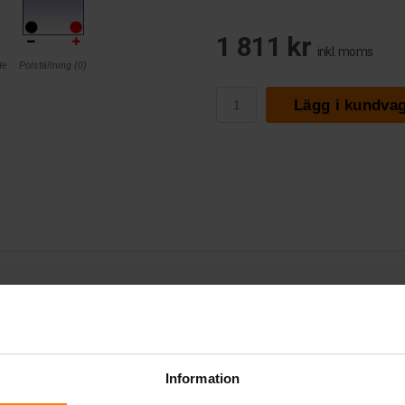
1 811 kr
inkl. moms
de
Polställning (0)
Lägg i kundva
 ES290
Information