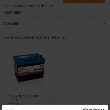
Inga artiklar motsvarar dina val
BESKRIVNING
DOKUMENT
Liknande produkter och/eller tillbehör:
Tudor DUAL 12V 80Ah
TR350
TUDOR