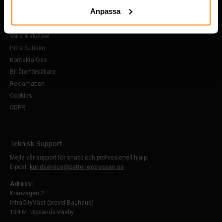
Om Oss
Anpassa
Köpvillkor
FAQ
Vård & skötsel
Hitta Butiken
Kontakta Oss
Bli återförsäljare
Reklamation
Cookies
GDPR
Teknisk Support
Mejla vår support för snabb och professionell hjälp.
E-post:
kundservice@batteriexpressen.se
Adress:
Kranvägen 2
InfraCityVäst (brevid Bauhaus)
194 61 Upplands-Väsby