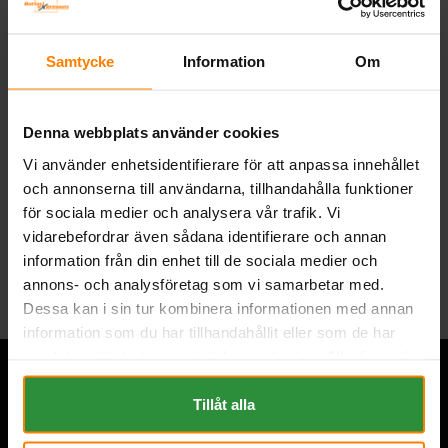
Mått (mm) L=270 B=173 H=222 |
EN:510 | PS:1 | Kg:17,4
Art nr. TR350
Webblager
Stockholm
Samtycke
Information
Om
1 834 kr
inkl. moms
Denna webbplats använder cookies
Köp
Vi använder enhetsidentifierare för att anpassa innehållet
och annonserna till användarna, tillhandahålla funktioner
för sociala medier och analysera vår trafik. Vi
vidarebefordrar även sådana identifierare och annan
Tillbaka
information från din enhet till de sociala medier och
annons- och analysföretag som vi samarbetar med.
Dessa kan i sin tur kombinera informationen med annan
information som du har tillhandahållit eller som de har
samlat in när du har använt deras tjänster. All information
om "Cookies" och ditt val finner du på vår Cookie sida
längst ner i "footern" på sidan.
Tillåt alla
Övrigt