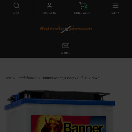
0
SÖK
LOGGA IN
KUNDVAGN
MENY
MOMS
Hem
»
Fritidsbatteri
» Banner Marin/Energy Bull 12v 75Ah