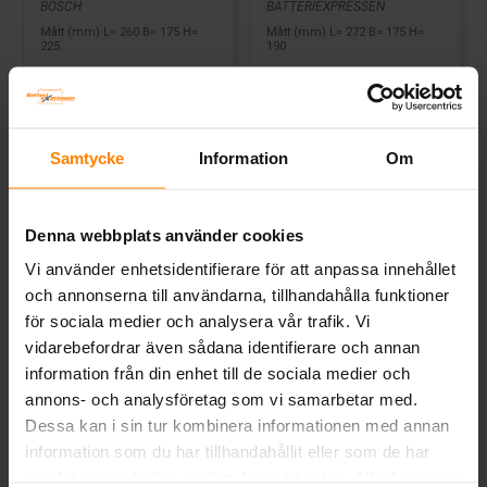
BATTERIEXPRESSEN
BOSCH
Mått (mm) L= 272 B= 175 H=
Mått (mm) L= 260 B= 175 H=
190
225
Art nr. AGM3100
Art nr. L4027
Webblager
Stockholm
Webblager
Stockholm
4 510 kr
1 996 kr
inkl. moms
inkl. moms
Samtycke
Information
Om
Slutsåld! ------Se alternativ >>
Köp
Denna webbplats använder cookies
Vi använder enhetsidentifierare för att anpassa innehållet
och annonserna till användarna, tillhandahålla funktioner
för sociala medier och analysera vår trafik. Vi
vidarebefordrar även sådana identifierare och annan
information från din enhet till de sociala medier och
annons- och analysföretag som vi samarbetar med.
Dessa kan i sin tur kombinera informationen med annan
information som du har tillhandahållit eller som de har
samlat in när du har använt deras tjänster. All information