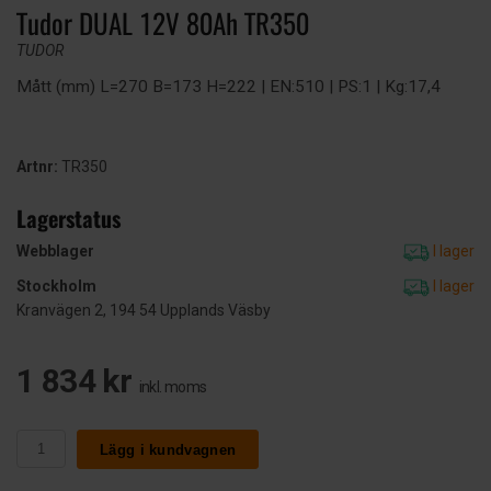
Tudor DUAL 12V 80Ah TR350
TUDOR
Mått (mm) L=270 B=173 H=222 | EN:510 | PS:1 | Kg:17,4
Artnr:
TR350
Lagerstatus
Webblager
I lager
Stockholm
I lager
Kranvägen 2, 194 54 Upplands Väsby
1 834 kr
inkl. moms
Lägg i kundvagnen