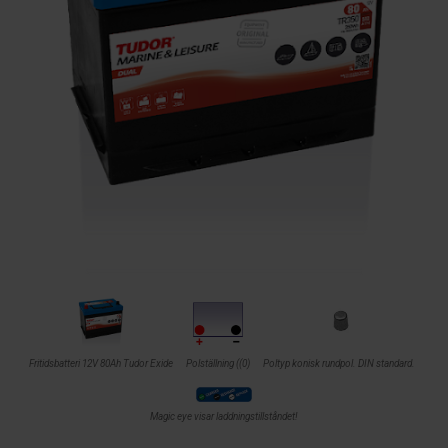
Fritidsbatteri 12V 80Ah Tudor Exide
Polställning ((0)
Poltyp konisk rundpol. DIN standard.
Magic eye visar laddningstillståndet!