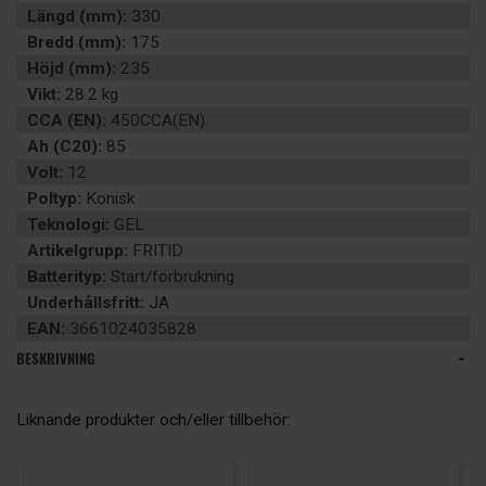
Längd (mm):
330
Bredd (mm):
175
Höjd (mm):
235
Vikt:
28.2 kg
CCA (EN):
450CCA(EN)
Ah (C20):
85
Volt:
12
Poltyp:
Konisk
Teknologi:
GEL
Artikelgrupp:
FRITID
Batterityp:
Start/förbrukning
Underhållsfritt:
JA
EAN:
3661024035828
BESKRIVNING
Liknande produkter och/eller tillbehör: