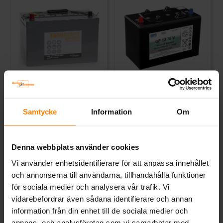
ENDURANCE GEL Batteri
Sonnenschein Gel 12V 83Ah
12V 119Ah
GF12076V
BATTERIEXPRESSEN
SONNENSCHEIN
Samtycke
Information
Om
Mått (mm) L= 329 B= 173 H=
Mått (mm) L=330 B=171 H=236 |
227
EN: | PS:2 | Kg:29
Art nr. G3130
Art nr. G3105
Denna webbplats använder cookies
Webblager
Stockholm
Webblager
Stockholm
Vi använder enhetsidentifierare för att anpassa innehållet
7 603 kr
5 900 kr
inkl. moms
inkl. moms
och annonserna till användarna, tillhandahålla funktioner
för sociala medier och analysera vår trafik. Vi
Köp
Köp
vidarebefordrar även sådana identifierare och annan
information från din enhet till de sociala medier och
annons- och analysföretag som vi samarbetar med.