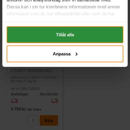
Dessa kan i sin tur kombinera informationen med annan
information som du har tillhandahållit eller som de har
samlat in när du har använt deras tjänster. All information
om "Cookies" och ditt val finner du på vår Cookie sida
längst ner i "footern" på sidan.
Tillåt alla
Anpassa
Eternity Gel 12V 94Ah
ETERNITY TECHNOLOGIES
Mått (mm) L=329 B=170 H=205 |
EN: | PS:1 | Kg:31
Art nr. G06120853
Webblager
Stockholm
4 709 kr
inkl. moms
Köp