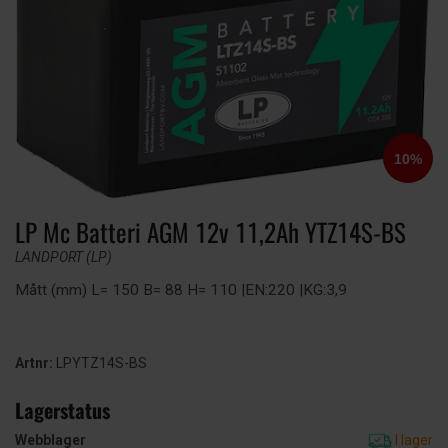
LP Mc Batteri AGM 12v 11,2Ah YTZ14S-BS
LANDPORT (LP)
Mått (mm) L= 150 B= 88 H= 110 |EN:220 |KG:3,9
Artnr:
LPYTZ14S-BS
Lagerstatus
Webblager
I lager