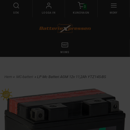
0
SÖK
LOGGA IN
KUNDVAGN
MENY
MOMS
Hem
»
MC-batteri
» LP Mc Batteri AGM 12v 11,2Ah YTZ14S-BS