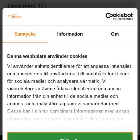
Längd (mm):
150
Bredd (mm):
88
Höjd (mm):
110
Vikt:
3.9 kg
Samtycke
Information
Om
CCA (EN):
220
Ah (C20):
11,2
Volt:
12
Denna webbplats använder cookies
Polställning:
1 (+ Vänster)
Poltyp:
F
Vi använder enhetsidentifierare för att anpassa innehållet
Artikelgrupp:
MC
och annonserna till användarna, tillhandahålla funktioner
för sociala medier och analysera vår trafik. Vi
BESKRIVNING
vidarebefordrar även sådana identifierare och annan
information från din enhet till de sociala medier och
annons- och analysföretag som vi samarbetar med.
Tillbaka
Dessa kan i sin tur kombinera informationen med annan
information som du har tillhandahållit eller som de har
samlat in när du har använt deras tjänster. All information
om "Cookies" och ditt val finner du på vår Cookie sida