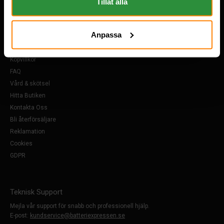
längst ner i "footern" på sidan.
Tillåt alla
Övrigt
Anpassa
Om Oss
Köpvillkor
FAQ
Vård & skötsel
Hitta Butiken
Kontakta Oss
Bli återförsäljare
Reklamation
Cookies
GDPR
Teknisk Support
Mejla vår support för snabb och professionell hjälp.
E-post:
kundservice@batteriexpressen.se