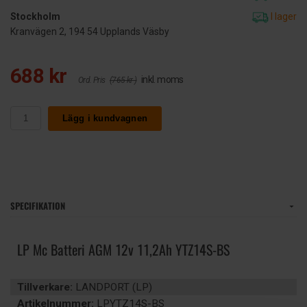
Stockholm
I lager
Kranvägen 2, 194 54 Upplands Väsby
688 kr
inkl. moms
Ord. Pris
(765 kr )
Lägg i kundvagnen
SPECIFIKATION
LP Mc Batteri AGM 12v 11,2Ah YTZ14S-BS
Tillverkare:
LANDPORT (LP)
Artikelnummer:
LPYTZ14S-BS