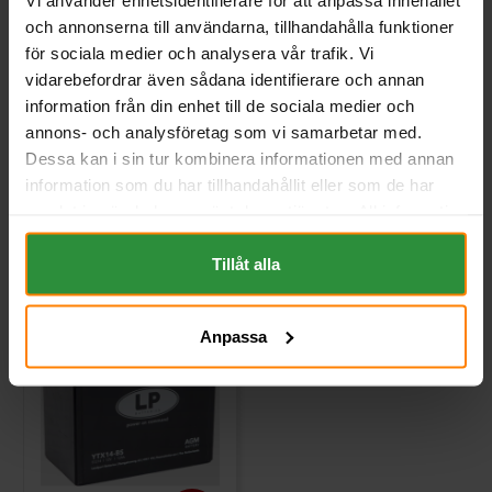
YUASA
LANDPORT (LP)
och annonserna till användarna, tillhandahålla funktioner
Mått (mm) L=150 B=87 H=145 |
Mått (mm) L=134 B=65 H=92 |
EN:200 | PS:+ vänster | Kg:4,6
EN:240 | PS: | Kg:0,8
för sociala medier och analysera vår trafik. Vi
Art nr. YTX14-BS
Art nr. LPMLLFP14
vidarebefordrar även sådana identifierare och annan
Webblager
Stockholm
Webblager
Stockholm
information från din enhet till de sociala medier och
annons- och analysföretag som vi samarbetar med.
916 kr
1 863 kr
inkl. moms
inkl. moms
Dessa kan i sin tur kombinera informationen med annan
(Ord. Pris:
1 018 kr
)
information som du har tillhandahållit eller som de har
Köp
Köp
samlat in när du har använt deras tjänster. All information
om "Cookies" och ditt val finner du på vår Cookie sida
längst ner i "footern" på sidan.
Tillåt alla
Anpassa