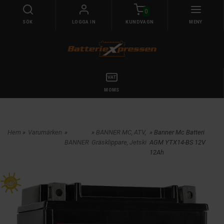
0
SÖK
LOGGA IN
KUNDVAGN
MENY
MOMS
Hem
»
Varumärken
»
»
BANNER MC, ATV,
» Banner Mc Batteri
BANNER
Gräsklippare, Jetski
AGM YTX14-BS 12V
12Ah