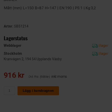
Mått (mm) L=150 B=87 H=147 | EN:190 | PS:1 | Kg:3,2
Artnr:
SB51214
Lagerstatus
Webblager
I lager
Stockholm
I lager
Kranvägen 2, 194 54 Upplands Väsby
916 kr
inkl. moms
Ord. Pris
(935 kr )
Lägg i kundvagnen