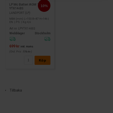
LP Mc Batteri AGM 12v 12Ah
YTX14-BS
LANDPORT (LP)
Mått (mm) L=150 B=87 H=146 |
EN: | PS: | Kg:4,6
Art nr. LPYTX14-BS
Webblager
Stockholm
699 kr
inkl. moms
(Ord. Pris:
776 kr
)
Köp
Tillbaka