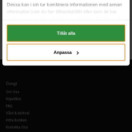
EAN:
3661024054447
Dessa kan i sin tur kombinera informationen med annan
BESKRIVNING
information som du har tillhandahållit eller som de har
samlat in när du har använt deras tjänster. All information
om "Cookies" och ditt val finner du på vår Cookie sida
Tillbaka
längst ner i "footern" på sidan.
Tillåt alla
Anpassa
Övrigt
Om Oss
Köpvillkor
FAQ
Vård & skötsel
Hitta Butiken
Kontakta Oss