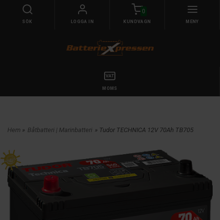
0
SÖK
LOGGA IN
KUNDVAGN
MENY
MOMS
Hem
»
Båtbatteri | Marinbatteri
» Tudor TECHNICA 12V 70Ah TB705