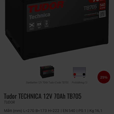
Startbatteri 12V 70Ah Tudor Exide TB705
Polställning (1)
Tudor TECHNICA 12V 70Ah TB705
TUDOR
Mått (mm) L=270 B=173 H=222 | EN:540 | PS:1 | Kg:16,1