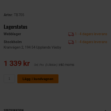
Artnr:
TB705
Lagerstatus
Webblager
1 - 4 dagars leverans
Stockholm
1 - 4 dagars leverans
Kranvägen 2, 194 54 Upplands Väsby
1 339 kr
inkl. moms
Ord. Pris
(1 786 kr )
Lägg i kundvagnen
SPECIFIKATION