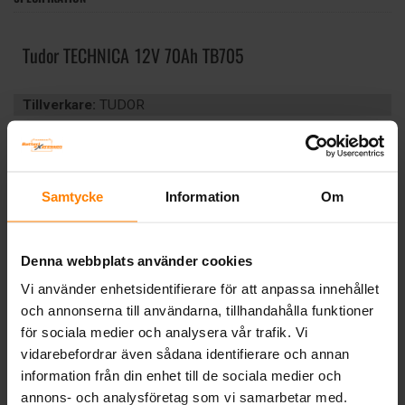
Tudor TECHNICA 12V 70Ah TB705
Tillverkare:
TUDOR
Artikelnummer:
TB705
Längd (mm):
242
Bredd (mm):
175
Höjd (mm):
190
Samtycke
Information
Om
Vikt:
16.1 kg
CCA (EN):
540CCA(EN)
Ah (C20):
62
Denna webbplats använder cookies
Volt:
12
Vi använder enhetsidentifierare för att anpassa innehållet
Poltyp:
Konisk
och annonserna till användarna, tillhandahålla funktioner
Teknologi:
VÄTSKEFYLLT
för sociala medier och analysera vår trafik. Vi
Artikelgrupp:
START BIL
vidarebefordrar även sådana identifierare och annan
Batterityp:
Start
information från din enhet till de sociala medier och
Underhållsfritt:
JA
annons- och analysföretag som vi samarbetar med.