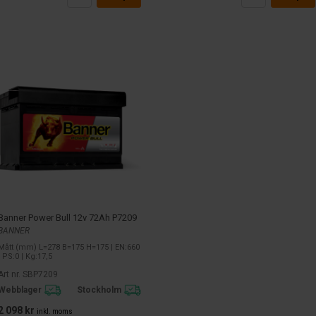
Banner Power Bull 12v 72Ah P7209
BANNER
Mått (mm) L=278 B=175 H=175 | EN:660
| PS:0 | Kg:17,5
Art nr. SBP7209
Webblager
Stockholm
2 098 kr
inkl. moms