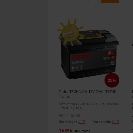
Tudor TECHNICA 12V 74Ah TB740
TUDOR
Mått (mm) L=278 B=175 H=190 | EN:680
| PS:0 | Kg:16,6
Art nr. TB740
Webblager
Stockholm
1 589 kr
inkl. moms