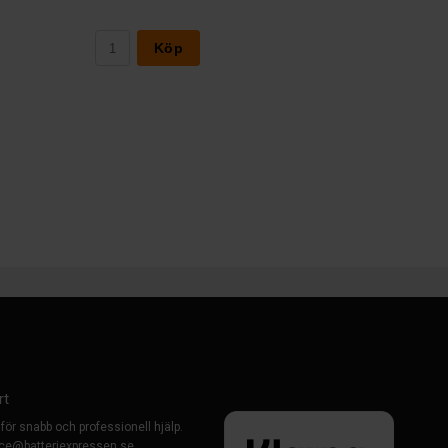
Köp
rt
 för snabb och professionell hjälp.
ce@batteriexpressen.se