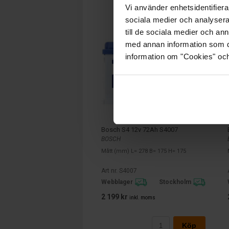
Vi använder enhetsidentifierar
sociala medier och analysera 
till de sociala medier och a
med annan information som du 
information om "Cookies" och d
Bosch S4 12v 72Ah S4007
BOSCH
Mått (mm) L= 278 B= 175 H= 175
Art nr. S4007
Webblager
Stockholm
2 199 kr
inkl. moms
Köp