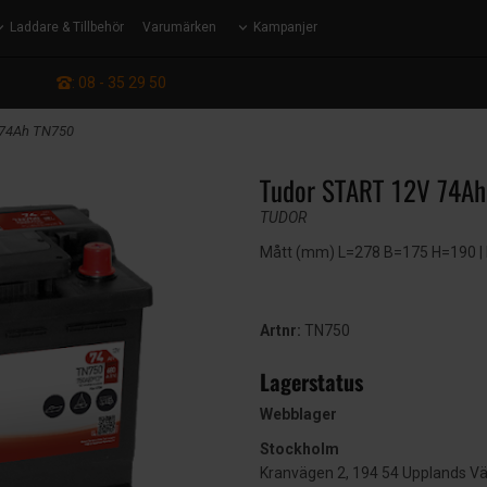
Laddare & Tillbehör
Varumärken
Kampanjer
: 08 - 35 29 50
 74Ah TN750
Tudor START 12V 74Ah
TUDOR
Mått (mm) L=278 B=175 H=190 | EN
Artnr:
TN750
Lagerstatus
Webblager
Stockholm
Kranvägen 2, 194 54 Upplands V