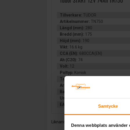
Tudor START 12V 74Ah TN750
Tillverkare:
TUDOR
Artikelnummer:
TN750
Längd (mm):
280
Bredd (mm):
175
Höjd (mm):
190
Vikt:
16.6 kg
CCA (EN):
680CCA(EN)
Ah (C20):
74
Volt:
12
Poltyp:
Konisk
Teknologi:
VÄTSKEFYLLT
Artikelgrupp:
FRITID
Batterityp:
Start
Underhållsfritt:
JA
EAN:
3661024046084
Samtycke
Liknande produkter och/eller tillbehör:
Denna webbplats använder 