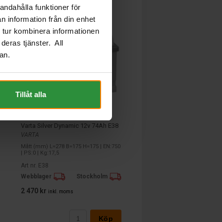
andahålla funktioner för
n information från din enhet
 tur kombinera informationen
deras tjänster. All
an.
Tillåt alla
Varta Silver Dynamic 12v 74Ah E38
VARTA
Mått (mm) L=278 B=175 H=175 | EN:750
| PS:0 | Kg:17,5
Art nr. E38
Webblager
Stockholm
2 470 kr
inkl. moms
Köp