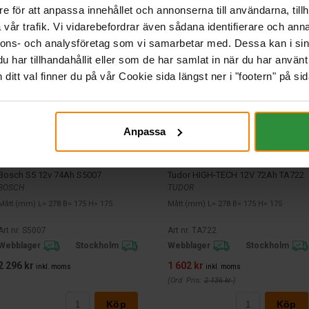
e för att anpassa innehållet och annonserna till användarna, tillh
vår trafik. Vi vidarebefordrar även sådana identifierare och anna
nnons- och analysföretag som vi samarbetar med. Dessa kan i sin
har tillhandahållit eller som de har samlat in när du har använt 
itt val finner du på vår Cookie sida längst ner i "footern" på sid
Anpassa
Bosch S5 12v 74Ah S5007
Tudor HIGH-TECH 12V 72Ah TA722
BOSCH
TUDOR
Mått (mm) L= 278 B= 175 H= 175
Mått (mm) L= 278 B= 175 H= 175
Art nr. S5007
Art nr. TA722
Webblager
Stockholm
Webblager
Stockholm
2 296 kr
1 602 kr
inkl. moms
inkl. moms
(Ord. Pris:
2 136 kr
)
Köp
Köp