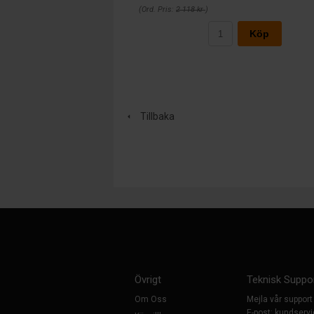
(Ord. Pris:
2 118 kr
)
Köp
Tillbaka
Övrigt
Teknisk Suppo
Om Oss
Mejla vår support
E-post:
kundservi