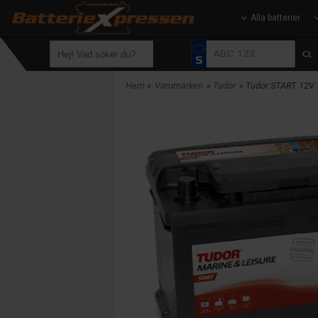
Alla batterier
Hem
»
Varumärken
»
Tudor
» Tudor START 12V