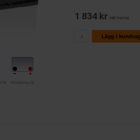
1 834 kr
inkl. moms
Lägg i kundva
TN750
Polställning (0)