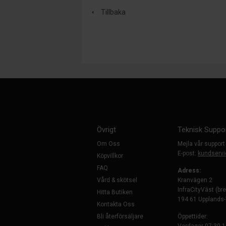
Tillbaka
Övrigt
Teknisk Suppo
Om Oss
Mejla vår support
E-post:
kundservi
Köpvillkor
FAQ
Adress:
Vård & skötsel
Kranvägen 2
InfraCityVäst (br
Hitta Butiken
194 61 Upplands
Kontakta Oss
Bli återförsäljare
Öppettider: