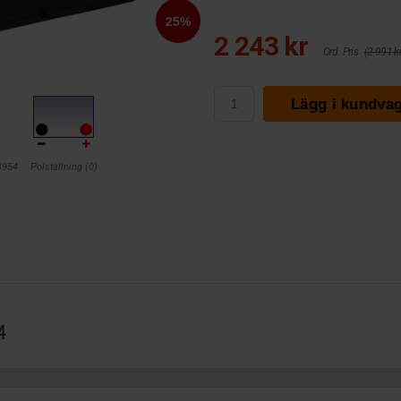
2 243 kr
Ord. Pris
(2 991 kr
Lägg i kundva
B954
Polställning (0)
4