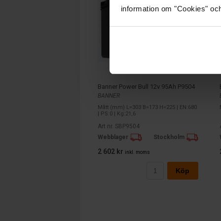
information om "Cookies" och d
Banner Power Bull 12v 95Ah P9504
BANNER
Mått (mm) L=303 B=173 H=225 | EN:680
| PS:0 | Kg:21,6
Art nr. SBP9504
Webblager
Stockholm
2 602 kr
inkl. moms
Köp