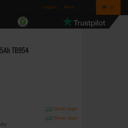
Logga in
Moms
(0)
95Ah TB954
Få kvar i lager
Få kvar i lager
äsby