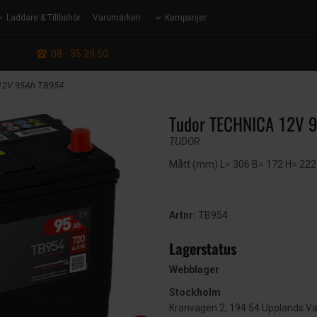
Laddare & Tillbehör
Varumärken
Kampanjer
: 08 - 35 29 50
12V 95Ah TB954
Tudor TECHNICA 12V 
TUDOR
Mått (mm) L= 306 B= 172 H= 222
Artnr:
TB954
Lagerstatus
Webblager
Stockholm
Kranvägen 2, 194 54 Upplands V