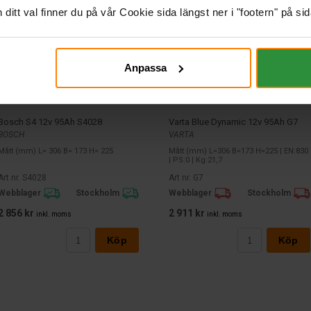
itt val finner du på vår Cookie sida längst ner i "footern" på sid
Anpassa
Bosch S4 12v 95Ah S4028
Varta Blue Dynamic 12v 95Ah G7
BOSCH
VARTA
Mått (mm) L= 306 B= 173 H= 225
Mått (mm) L=306 B=173 H=225 | EN:830
| PS:0 | Kg:21,7
Art nr. S4028
Art nr. G7
Webblager
Stockholm
Webblager
Stockholm
2 856 kr
2 911 kr
inkl. moms
inkl. moms
Köp
Köp