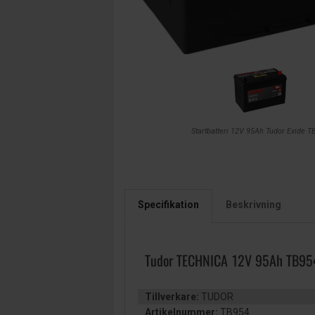
Startbatteri 12V 95Ah Tudor Exide T
Specifikation
Beskrivning
Tudor TECHNICA 12V 95Ah TB95
Tillverkare:
TUDOR
Artikelnummer:
TB954