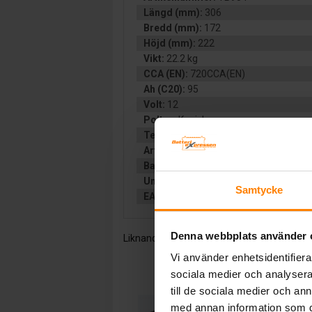
Längd (mm):
306
Bredd (mm):
172
Höjd (mm):
222
Vikt:
22.2 kg
CCA (EN):
720CCA(EN)
Ah (C20):
95
Volt:
12
Poltyp:
Konisk
Teknologi:
VÄTSKEFYLLT
Artikelgrupp:
START BIL
Batterityp:
Start
Underhållsfritt:
JA
Samtycke
EAN:
3661024054454
Denna webbplats använder 
Liknande produkter och/eller tillbehör:
Vi använder enhetsidentifierar
sociala medier och analysera 
till de sociala medier och a
med annan information som du 