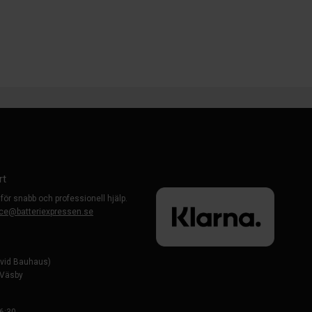
rt
 för snabb och professionell hjälp.
ce@batteriexpressen.se
evid Bauhaus)
-Väsby