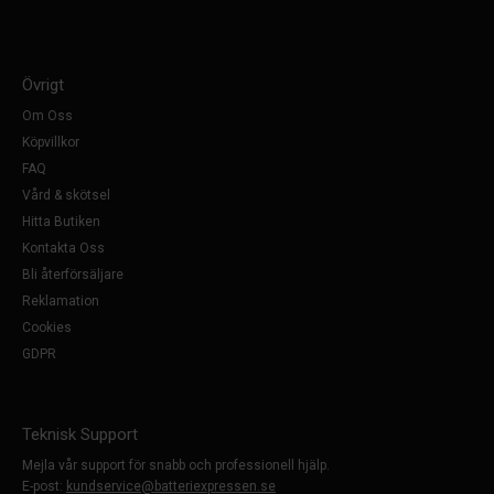
Övrigt
Om Oss
Köpvillkor
FAQ
Vård & skötsel
Hitta Butiken
Kontakta Oss
Bli återförsäljare
Reklamation
Cookies
GDPR
Teknisk Support
Mejla vår support för snabb och professionell hjälp.
E-post:
kundservice@batteriexpressen.se