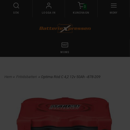
0
SÖK
LOGGA IN
KUNDVAGN
MENY
MOMS
Hem
»
Fritidsbatteri
» Optima Röd C 4,2 12v 50Ah --878-209