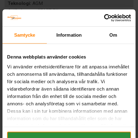
Teknologi:
AGM
Artikelgrupp:
START BIL
Batterityp:
Start
Underhållsfritt:
JA
BESKRIVNING
Samtycke
Information
Om
DOKUMENT
Denna webbplats använder cookies
Liknande produkter och/eller tillbehör:
Vi använder enhetsidentifierare för att anpassa innehållet
och annonserna till användarna, tillhandahålla funktioner
för sociala medier och analysera vår trafik. Vi
vidarebefordrar även sådana identifierare och annan
information från din enhet till de sociala medier och
annons- och analysföretag som vi samarbetar med.
Dessa kan i sin tur kombinera informationen med annan
information som du har tillhandahållit eller som de har
samlat in när du har använt deras tjänster. All information
om "Cookies" och ditt val finner du på vår Cookie sida