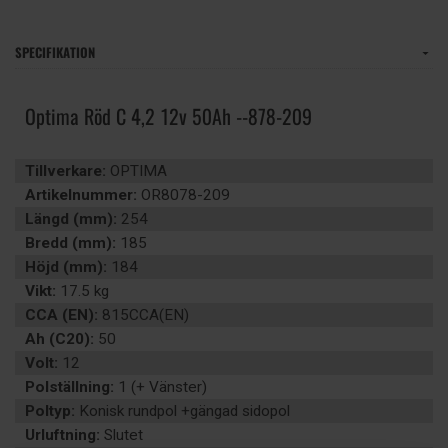
SPECIFIKATION
Optima Röd C 4,2 12v 50Ah --878-209
Tillverkare:
OPTIMA
Artikelnummer:
OR8078-209
Längd (mm):
254
Bredd (mm):
185
Höjd (mm):
184
Vikt:
17.5 kg
CCA (EN):
815CCA(EN)
Ah (C20):
50
Volt:
12
Polställning:
1 (+ Vänster)
Poltyp:
Konisk rundpol +gängad sidopol
Urluftning:
Slutet