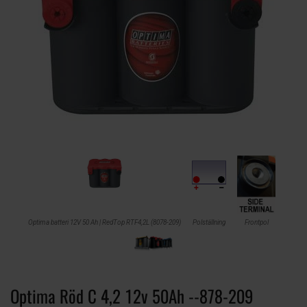
Optima batteri 12V 50 Ah | RedTop RTF4,2L (8078-209)
Polställning
Frontpol
Optima Röd C 4,2 12v 50Ah --878-209