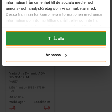
information från din enhet till de sociala medier och
Köp
Köp
annons- och analysföretag som vi samarbetar med.
Dessa kan i sin tur kombinera informationen med annan
information som du har tillhandahållit eller som de har
samlat in när du har använt deras tjänster. All information
om "Cookies" och ditt val finner du på vår Cookie sida
längst ner i "footern" på sidan.
Tillåt alla
Anpassa
Varta Ultra Dynamic AGM
12v 95Ah G14
VARTA
Mått (mm) L= 353 B= 175 H=
190
Art nr. G14
Webblager
Stockholm