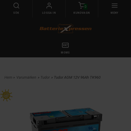
0
SÖK
LOGGA IN
KUNDVAGN
MENY
MOMS
Hem
»
Varumärken
»
Tudor
» Tudor AGM 12V 96Ah TK960