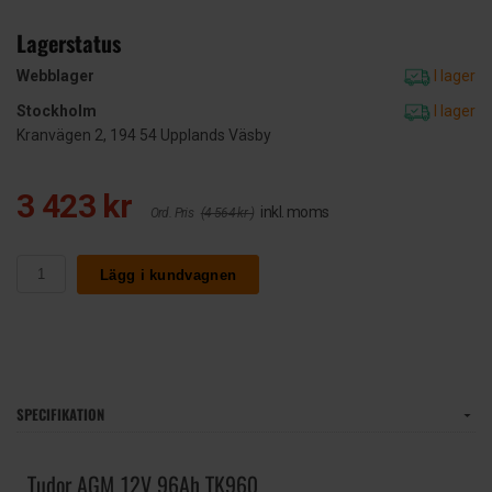
Lagerstatus
Webblager
I lager
Stockholm
I lager
Kranvägen 2, 194 54 Upplands Väsby
3 423 kr
inkl. moms
Ord. Pris
(4 564 kr )
Lägg i kundvagnen
SPECIFIKATION
Tudor AGM 12V 96Ah TK960