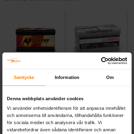
Banner Running Bull AGM
Bosch S5 AGM 12v 95Ah
12v 95Ah 59501
S5A13
Samtycke
Information
Om
BANNER
BOSCH
Bilbatteri 12V 95Ah AGM
Mått (mm) L= 353 B= 175 H=
Banner Running Bull
190
59501Banner Running Bull är
Denna webbplats använder cookies
det f...
Art nr. 59501
Art nr. S5A13
Vi använder enhetsidentifierare för att anpassa innehållet
Webblager
Stockholm
Webblager
Stockholm
och annonserna till användarna, tillhandahålla funktioner
för sociala medier och analysera vår trafik. Vi
3 874 kr
4 531 kr
inkl. moms
vidarebefordrar även sådana identifierare och annan
inkl. moms