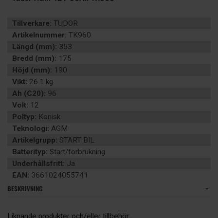
Tillverkare:
TUDOR
Artikelnummer:
TK960
Längd (mm):
353
Bredd (mm):
175
Höjd (mm):
190
Vikt:
26.1 kg
Ah (C20):
96
Volt:
12
Poltyp:
Konisk
Teknologi:
AGM
Artikelgrupp:
START BIL
Batterityp:
Start/förbrukning
Underhållsfritt:
Ja
EAN:
3661024055741
BESKRIVNING
Liknande produkter och/eller tillbehör: