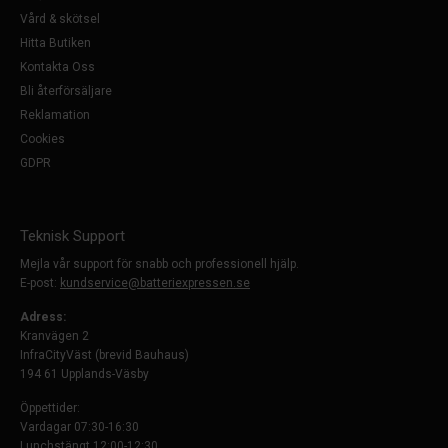
Vård & skötsel
Hitta Butiken
Kontakta Oss
Bli återförsäljare
Reklamation
Cookies
GDPR
Teknisk Support
Mejla vår support för snabb och professionell hjälp.
E-post:
kundservice@batteriexpressen.se
Adress:
Kranvägen 2
InfraCityVäst (brevid Bauhaus)
194 61 Upplands-Väsby
Öppettider:
Vardagar 07:30-16:30
Lunchstängt 12:00-12:30