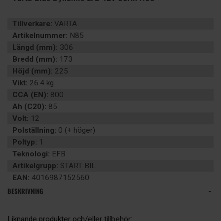
Tillverkare:
VARTA
Artikelnummer:
N85
Längd (mm):
306
Bredd (mm):
173
Höjd (mm):
225
Vikt:
26.4 kg
CCA (EN):
800
Ah (C20):
85
Volt:
12
Polställning:
0 (+ höger)
Poltyp:
1
Teknologi:
EFB
Artikelgrupp:
START BIL
EAN:
4016987152560
BESKRIVNING
Liknande produkter och/eller tillbehör: