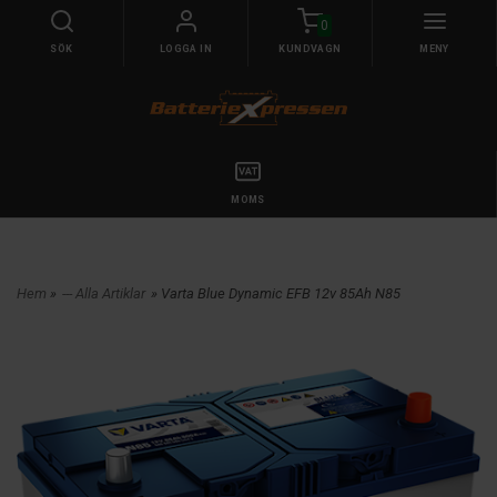
0
SÖK
LOGGA IN
KUNDVAGN
MENY
MOMS
Hem
»
--- Alla Artiklar
» Varta Blue Dynamic EFB 12v 85Ah N85