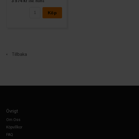
3 574 kr
inkl. moms
Köp
Tillbaka
Övrigt
Om Oss
Köpvillkor
FAQ