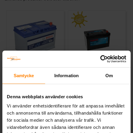
Bosch S4 EFB 12v 85Ah
Tudor EFB 12V 95Ah TL954
S4E42
Samtycke
Information
Om
BOSCH
TUDOR
Mått (mm) L= 306 B= 173 H=
Mått (mm) L= 306 B= 175 H=
225 ¤ Kg:21.69 ¤ EN:800
222
Denna webbplats använder cookies
Art nr. S4E42
Art nr. TL954
Webblager
Stockholm
Webblager
Stockholm
Vi använder enhetsidentifierare för att anpassa innehållet
och annonserna till användarna, tillhandahålla funktioner
2 954 kr
2 832 kr
för sociala medier och analysera vår trafik. Vi
inkl. moms
inkl. moms
(Ord. Pris:
3 775 kr
)
vidarebefordrar även sådana identifierare och annan