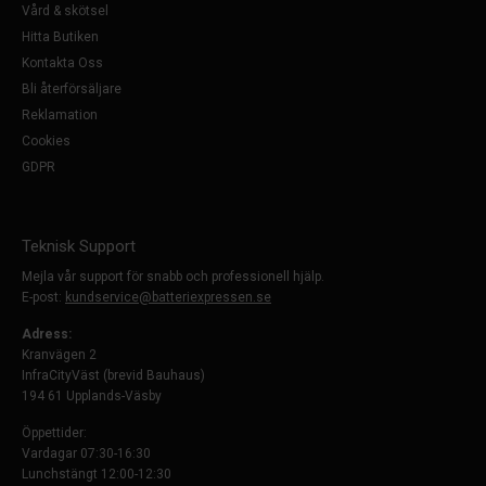
Vård & skötsel
Hitta Butiken
Kontakta Oss
Bli återförsäljare
Reklamation
Cookies
GDPR
Teknisk Support
Mejla vår support för snabb och professionell hjälp.
E-post:
kundservice@batteriexpressen.se
Adress:
Kranvägen 2
InfraCityVäst (brevid Bauhaus)
194 61 Upplands-Väsby
Öppettider:
Vardagar 07:30-16:30
Lunchstängt 12:00-12:30