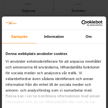
Odyssey
Dometic
Trojan
Victron Energy
Samtycke
Information
Om
ETERNITY TECHNOLOGIES
SONNENSCHEIN
Denna webbplats använder cookies
Vi använder enhetsidentifierare för att anpassa innehållet
Tudor
Exide Technologies
och annonserna till användarna, tillhandahålla funktioner
för sociala medier och analysera vår trafik. Vi
vidarebefordrar även sådana identifierare och annan
Yuasa
NOCO - bosters och laddare
information från din enhet till de sociala medier och
annons- och analysföretag som vi samarbetar med.
Crown
DELKOR
Dessa kan i sin tur kombinera informationen med annan
information som du har tillhandahållit eller som de har
samlat in när du har använt deras tjänster. All information