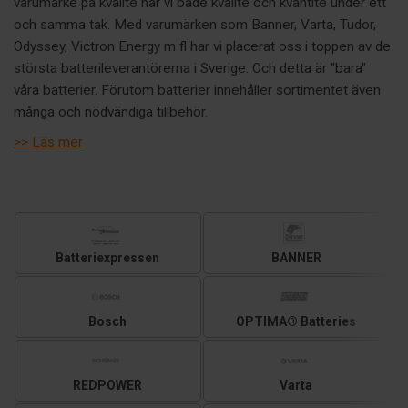
varumärke på kvalité har vi både kvalité och kvantité under ett
och samma tak. Med varumärken som Banner, Varta, Tudor,
Odyssey, Victron Energy m fl har vi placerat oss i toppen av de
största batterileverantörerna i Sverige. Och detta är "bara"
våra batterier. Förutom batterier innehåller sortimentet även
många och nödvändiga tillbehör.
Hos oss hittar du
>> Läs mer
ALLTID RÄTT BATTERI TILL RÄTT PRIS!
Batteriexpressen
BANNER
Bosch
OPTIMA® Batteries
REDPOWER
Varta