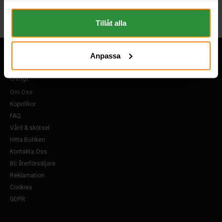
om "Cookies" och ditt val finner du på vår Cookie sida
längst ner i "footern" på sidan.
Tillåt alla
Anpassa
Övrigt
Om Oss
Köpvillkor
FAQ
Vård & skötsel
Hitta Butiken
Kontakta Oss
Bli återförsäljare
Reklamation
Cookies
GDPR