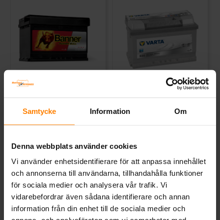
Banner Power Bull 12v 72Ah
Varta Silver Dynamic 12v
P7209
74Ah E38
BANNER
VARTA
Samtycke
Information
Om
Mått (mm) L=278 B=175 H=175 |
Mått (mm) L=278 B=175 H=175 |
EN:660 | PS:0 | Kg:17,5
EN:750 | PS:0 | Kg:17,5
Art nr. SBP7209
Art nr. E38
Denna webbplats använder cookies
Webblager
Stockholm
Webblager
Stockholm
Vi använder enhetsidentifierare för att anpassa innehållet
2 098 kr
2 470 kr
och annonserna till användarna, tillhandahålla funktioner
inkl. moms
inkl. moms
för sociala medier och analysera vår trafik. Vi
Köp
Köp
vidarebefordrar även sådana identifierare och annan
information från din enhet till de sociala medier och