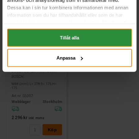
annons- och analysföretag som vi samarbetar med.
Dessa kan i sin tur kombinera informationen med annan
information som du har tillhandahållit eller som de har
samlat in när du har använt deras tjänster. All information
om "Cookies" och ditt val finner du på vår Cookie sida
längst ner i "footern" på sidan.
Tillåt alla
Anpassa
Bosch S5 12v 74Ah S5007
BOSCH
Mått (mm) L= 278 B= 175 H=
175
Art nr. S5007
Webblager
Stockholm
2 296 kr
inkl. moms
Köp