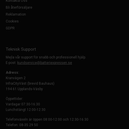
Kontakta Oss
Bli återförsäljare
Reklamation
Cookies
GDPR
Teknisk Support
Mejla vår support för snabb och professionell hjälp.
E-post:
kundservice@batteriexpressen.se
Adress:
Kranvägen 2
InfraCityVäst (brevid Bauhaus)
194 61 Upplands-Väsby
Öppettider:
Vardagar 07:30-16:30
Lunchstängt 12:00-12:30
Telefonväxeln är öppen 08:00-12:00 och 12:30-16:30
Telefon: 08-35 29 50