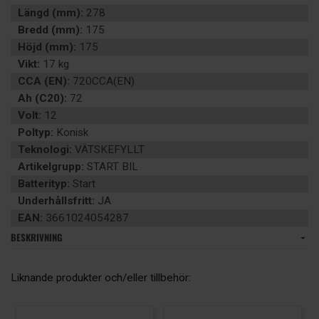
Längd (mm):
278
Bredd (mm):
175
Höjd (mm):
175
Vikt:
17 kg
CCA (EN):
720CCA(EN)
Ah (C20):
72
Volt:
12
Poltyp:
Konisk
Teknologi:
VÄTSKEFYLLT
Artikelgrupp:
START BIL
Batterityp:
Start
Underhållsfritt:
JA
EAN:
3661024054287
BESKRIVNING
Liknande produkter och/eller tillbehör: