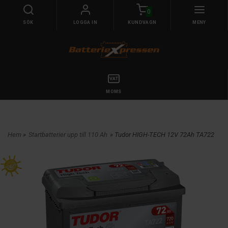
0
SÖK
LOGGA IN
KUNDVAGN
MENY
MOMS
Hem
»
Startbatterier upp till 110 Ah
» Tudor HIGH-TECH 12V 72Ah TA722