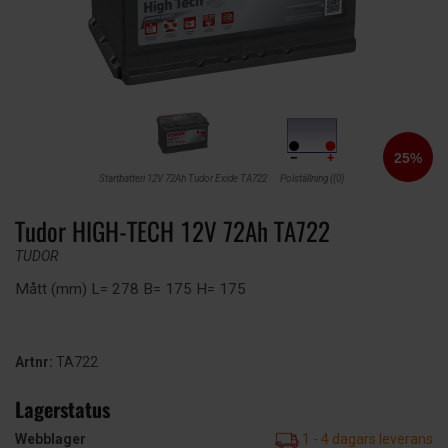
Startbatteri 12V 72Ah Tudor Exide TA722
Polställning ((0)
Tudor HIGH-TECH 12V 72Ah TA722
TUDOR
Mått (mm) L= 278 B= 175 H= 175
Artnr:
TA722
Lagerstatus
Webblager
1 - 4 dagars leverans